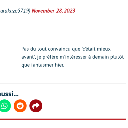
ukaze5719)
November 28, 2023
Pas du tout convaincu que "c'était mieux
avant", je préfère m'intéresser à demain plutôt
que fantasmer hier.
ussi...
din
Whatsapp
Reddit
Share