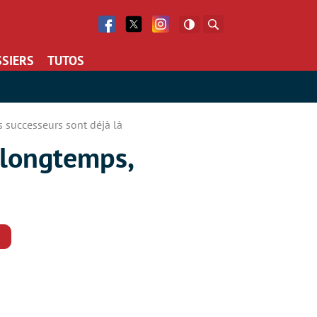
Facebook
Twitter
Facebook
Rechercher
SIERS
TUTOS
s successeurs sont déjà là
r longtemps,
Commentaires