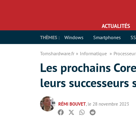
ACTUALITÉS
THÈMES :
Windows
Smartphones
S
Tomshardware.fr
Informatique
Processeu
Les prochains Core
leurs successeurs 
RÉMI BOUVET
, le 28 novembre 2023
Facebook
Twitter
Whatsapp
Reddit