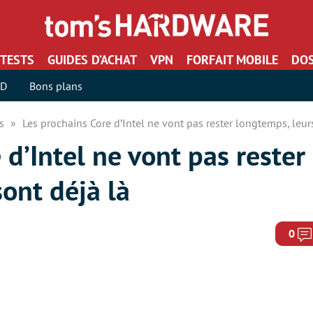
TESTS
GUIDES D’ACHAT
VPN
FORFAIT MOBILE
DOS
SD
Bons plans
rs
Les prochains Core d’Intel ne vont pas rester longtemps, leur
 d’Intel ne vont pas reste
sont déjà là
0