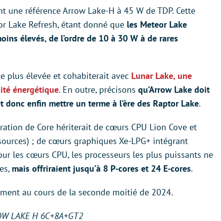
t une référence Arrow Lake-H à 45 W de TDP. Cette
or Lake Refresh, étant donné que
les Meteor Lake
ins élevés, de l’ordre de 10 à 30 W à de rares
e plus élevée et cohabiterait avec
Lunar Lake, une
acité énergétique
. En outre, précisons
qu’Arrow Lake doit
t donc enfin mettre un terme à l’ère des Raptor Lake
.
ération de Core hériterait de cœurs CPU Lion Cove et
sources) ; de cœurs graphiques Xe-LPG+ intégrant
ur les cœurs CPU, les processeurs les plus puissants ne
res,
mais offriraient jusqu’à 8 P-cores et 24 E-cores
.
ement au cours de la seconde moitié de 2024.
W LAKE H 6C+8A+GT2