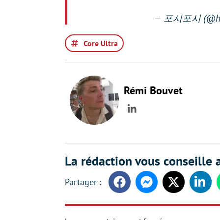
— 포시포시 (@har
Core Ultra
Rémi Bouvet
LinkedIn
La rédaction vous conseille a
Facebook
Messenger
Twitter
Linke