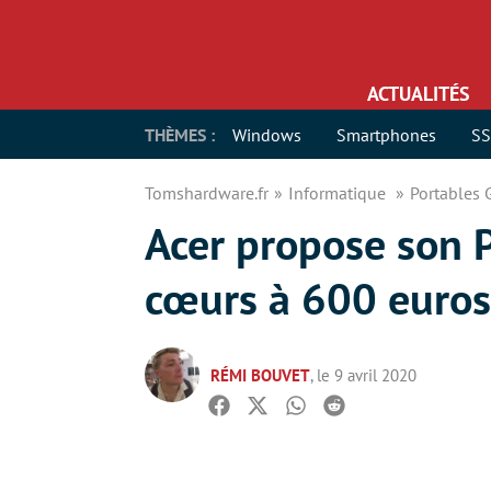
ACTUALITÉS
THÈMES :
Windows
Smartphones
S
Tomshardware.fr
Informatique
Portables
Acer propose son 
cœurs à 600 euros
RÉMI BOUVET
, le 9 avril 2020
Facebook
Twitter
Whatsapp
Reddit