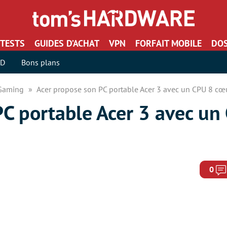
TESTS
GUIDES D’ACHAT
VPN
FORFAIT MOBILE
DOS
SD
Bons plans
 Gaming
Acer propose son PC portable Acer 3 avec un CPU 8 cœ
PC portable Acer 3 avec un
0