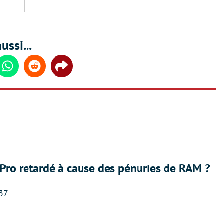
ussi...
din
Whatsapp
Reddit
Share
Pro retardé à cause des pénuries de RAM ?
:37