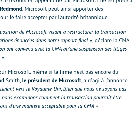
e recours en appel initié par Microsoft. Elle est prête à
de Redmond
. Microsoft peut ainsi apporter des
r le faire accepter par l’autorité britannique.
sition de Microsoft visant à restructurer la transaction
tions énoncées dans notre rapport final
», déclare la CMA
ion ont convenu avec la CMA qu’une suspension des litiges
».
our Microsoft, même si la firme n’est pas encore du
rad Smith,
le président de Microsoft
, a réagi à l’annonce
ntenant vers le Royaume-Uni. Bien que nous ne soyons pas
A, nous examinons comment la transaction pourrait être
tions d’une manière acceptable pour la CMA
».