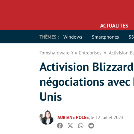
ACTUALITÉS
THÈMES :
Windows
Smartphones
S
Tomshardware.fr
Entreprises
Activision B
Activision Blizzar
négociations avec 
Unis
AURIANE POLGE
, le 12 juillet 2023
Facebook
Twitter
Whatsapp
Reddit