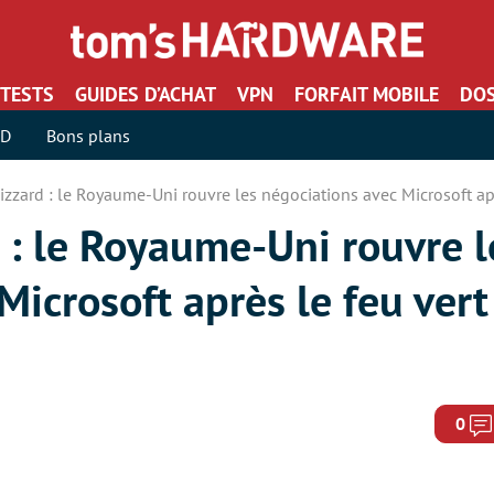
TESTS
GUIDES D’ACHAT
VPN
FORFAIT MOBILE
DOS
SD
Bons plans
lizzard : le Royaume-Uni rouvre les négociations avec Microsoft ap
d : le Royaume-Uni rouvre l
Microsoft après le feu vert
0