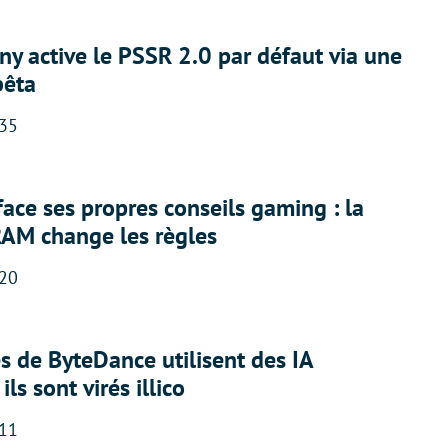
ny active le PSSR 2.0 par défaut via une
bêta
:35
face ses propres conseils gaming : la
RAM change les règles
:20
 de ByteDance utilisent des IA
ils sont virés illico
:11