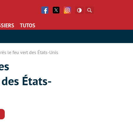
Facebook
Twitter
Facebook
Rechercher
SIERS
TUTOS
rès le feu vert des États-Unis
es
 des États-
Commentaires