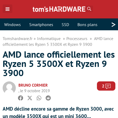
Rechercher
>
Windows
Smartphones
SSD
Bons plans
Tomshardware.fr
Informatique
Processeurs
AMD lance
officiellement les Ryzen 5 3500X et Ryzen 9 3900
AMD lance officiellement les
Ryzen 5 3500X et Ryzen 9
3900
BRUNO CORMIER
Com
2
, le 9 octobre 2019
Facebook
Twitter
Whatsapp
Reddit
AMD décline encore sa gamme de Ryzen 3000, avec
un modèle 3500X qui est un mini 3600…