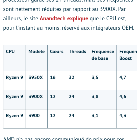
sont nettement réduites par rapport au 3900X. Par
ailleurs, le site
Anandtech explique
que le CPU est,
pour l’instant au moins, réservé aux intégrateurs OEM.
CPU
Modèle
Cœurs
Threads
Fréquence
Fréquenc
de base
Boost
Ryzen 9
3950X
16
32
3,5
4,7
Ryzen 9
3900X
12
24
3,8
4,6
Ryzen 9
3900
12
24
3,1
4,3
AMD n’a pas encore communiqué de prix pour ces