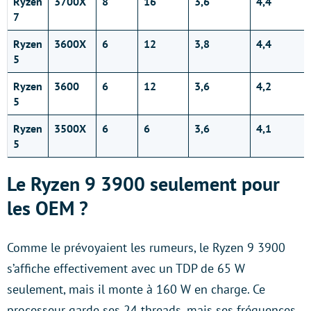
Ryzen
3700X
8
16
3,6
4,4
7
Ryzen
3600X
6
12
3,8
4,4
5
Ryzen
3600
6
12
3,6
4,2
5
Ryzen
3500X
6
6
3,6
4,1
5
Le Ryzen 9 3900 seulement pour
les OEM ?
Comme le prévoyaient les rumeurs, le Ryzen 9 3900
s’affiche effectivement avec un TDP de 65 W
seulement, mais il monte à 160 W en charge. Ce
processeur garde ses 24 threads, mais ses fréquences