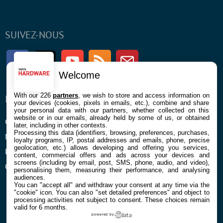
SUIVEZ-NOUS
Facebook
Twitter
Youtube
RSS
Newsletter
Welcome
With our 226
partners
, we wish to store and access information on
ENTREPRISE
À PROPOS
your devices (cookies, pixels in emails, etc.), combine and share
your personal data with our partners, whether collected on this
website or in our emails, already held by some of us, or obtained
Confidentialité et Cookies
Contact
later, including in other contexts.
Processing this data (identifiers, browsing, preferences, purchases,
Mentions légales et CGU
loyalty programs, IP, postal addresses and emails, phone, precise
geolocation, etc.) allows developing and offering you services,
Préférences Cookies
content, commercial offers and ads across your devices and
screens (including by email, post, SMS, phone, audio, and video),
Qui sommes nous
personalising them, measuring their performance, and analysing
audiences.
You can "accept all" and withdraw your consent at any time via the
"cookie" icon
. You can also "set detailed preferences" and object to
processing activities not subject to consent. These choices remain
valid for 6 months.
powered by