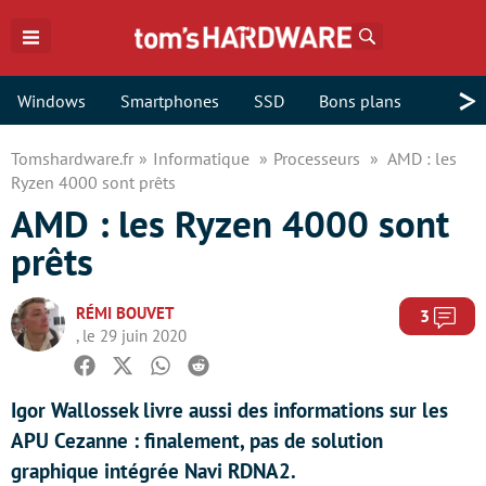
Rechercher
>
Windows
Smartphones
SSD
Bons plans
Tomshardware.fr
Informatique
Processeurs
AMD : les
Ryzen 4000 sont prêts
AMD : les Ryzen 4000 sont
prêts
RÉMI BOUVET
Com
3
, le 29 juin 2020
Facebook
Twitter
Whatsapp
Reddit
Igor Wallossek livre aussi des informations sur les
APU Cezanne : finalement, pas de solution
graphique intégrée Navi RDNA2.