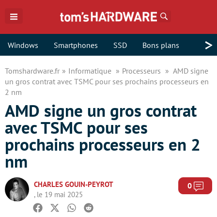
Rechercher
>
Windows
Smartphones
SSD
Bons plans
Tomshardware.fr
Informatique
Processeurs
AMD signe
un gros contrat avec TSMC pour ses prochains processeurs en
2 nm
AMD signe un gros contrat
avec TSMC pour ses
prochains processeurs en 2
nm
CHARLES GOUIN-PEYROT
Com
0
, le 19 mai 2025
Facebook
Twitter
Whatsapp
Reddit