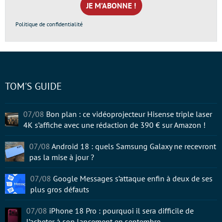
*
Politique de confidentialité
TOM'S GUIDE
07/08
Bon plan : ce vidéoprojecteur Hisense triple laser
4K s’affiche avec une rédaction de 390 € sur Amazon !
07/08
Android 18 : quels Samsung Galaxy ne recevront
pas la mise à jour ?
07/08
Google Messages s’attaque enfin à deux de ses
plus gros défauts
07/08
iPhone 18 Pro : pourquoi il sera difficile de
l’acheter à son lancement en septembre