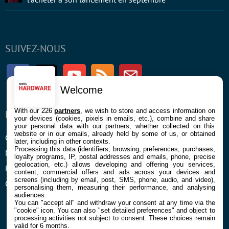
SUIVEZ-NOUS
Facebook
Twitter
Youtube
RSS
Newsletter
Welcome
With our 226
partners
, we wish to store and access information on
ENTREPRISE
À PROPOS
your devices (cookies, pixels in emails, etc.), combine and share
your personal data with our partners, whether collected on this
website or in our emails, already held by some of us, or obtained
Confidentialité et Cookies
Contact
later, including in other contexts.
Processing this data (identifiers, browsing, preferences, purchases,
Mentions légales et CGU
loyalty programs, IP, postal addresses and emails, phone, precise
geolocation, etc.) allows developing and offering you services,
Préférences Cookies
content, commercial offers and ads across your devices and
screens (including by email, post, SMS, phone, audio, and video),
Qui sommes nous
personalising them, measuring their performance, and analysing
audiences.
You can "accept all" and withdraw your consent at any time via the
"cookie" icon
. You can also "set detailed preferences" and object to
processing activities not subject to consent. These choices remain
valid for 6 months.