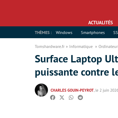
ACTUALITÉS
THÈMES :
Windows
Smartphones
S
Tomshardware.fr
Informatique
Ordinateu
Surface Laptop Ult
puissante contre 
CHARLES GOUIN-PEYROT
, le 2 juin 202
Facebook
Twitter
Whatsapp
Reddit