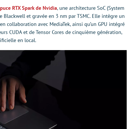
puce RTX Spark de Nvidia
, une architecture SoC (System
e Blackwell et gravée en 3 nm par TSMC. Elle intègre un
n collaboration avec MediaTek, ainsi qu’un GPU intégré
œurs CUDA et de Tensor Cores de cinquième génération,
ficielle en local.