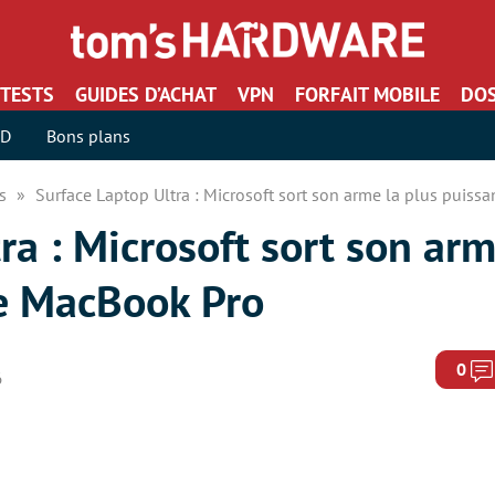
TESTS
GUIDES D’ACHAT
VPN
FORFAIT MOBILE
DOS
SD
Bons plans
rs
Surface Laptop Ultra : Microsoft sort son arme la plus puiss
ra : Microsoft sort son arm
le MacBook Pro
0
6