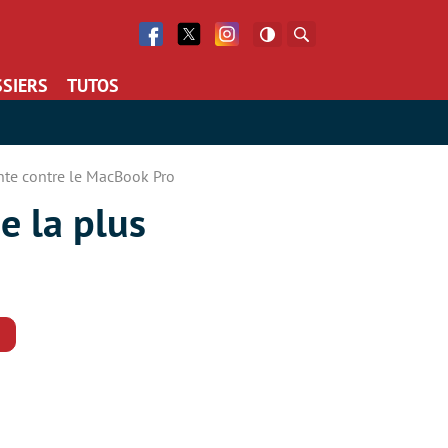
Facebook
Twitter
Facebook
Rechercher
SIERS
TUTOS
ante contre le MacBook Pro
e la plus
Commentaires