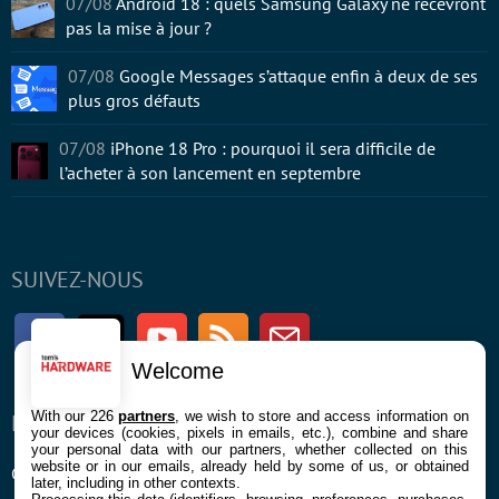
07/08
Android 18 : quels Samsung Galaxy ne recevront
pas la mise à jour ?
07/08
Google Messages s’attaque enfin à deux de ses
plus gros défauts
07/08
iPhone 18 Pro : pourquoi il sera difficile de
l’acheter à son lancement en septembre
SUIVEZ-NOUS
Facebook
Twitter
Youtube
RSS
Newsletter
Welcome
With our 226
partners
, we wish to store and access information on
ENTREPRISE
À PROPOS
your devices (cookies, pixels in emails, etc.), combine and share
your personal data with our partners, whether collected on this
website or in our emails, already held by some of us, or obtained
Confidentialité et Cookies
Contact
later, including in other contexts.