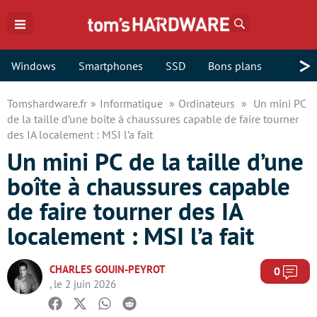
Rechercher
>
Windows
Smartphones
SSD
Bons plans
Tomshardware.fr
Informatique
Ordinateurs
Un mini PC
de la taille d’une boîte à chaussures capable de faire tourner
des IA localement : MSI l’a fait
Un mini PC de la taille d’une
boîte à chaussures capable
de faire tourner des IA
localement : MSI l’a fait
CHARLES GOUIN-PEYROT
Com
0
, le 2 juin 2026
Facebook
Twitter
Whatsapp
Reddit