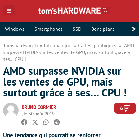
Rechercher
>
Windows
Smartphones
SSD
Bons plans
Tomshardware.fr
Informatique
Cartes graphiques
AMD
surpasse NVIDIA sur les ventes de GPU, mais surtout grâce à
ses… CPU !
AMD surpasse NVIDIA sur
les ventes de GPU, mais
surtout grâce à ses… CPU !
BRUNO CORMIER
Com
6
, le 30 août 2019
Facebook
Twitter
Whatsapp
Reddit
Une tendance qui pourrait se renforcer.