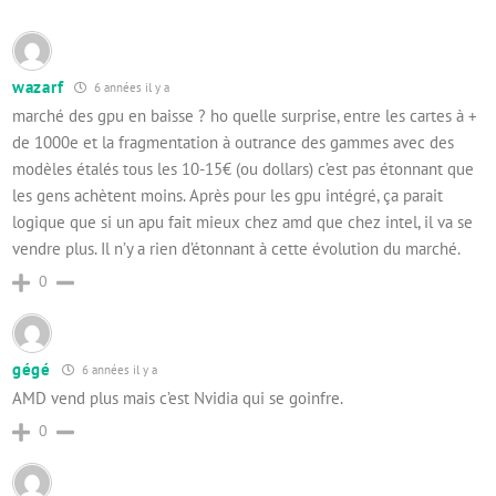
wazarf
6 années il y a
marché des gpu en baisse ? ho quelle surprise, entre les cartes à +
de 1000e et la fragmentation à outrance des gammes avec des
modèles étalés tous les 10-15€ (ou dollars) c’est pas étonnant que
les gens achètent moins. Après pour les gpu intégré, ça parait
logique que si un apu fait mieux chez amd que chez intel, il va se
vendre plus. Il n’y a rien d’étonnant à cette évolution du marché.
0
gégé
6 années il y a
AMD vend plus mais c’est Nvidia qui se goinfre.
0