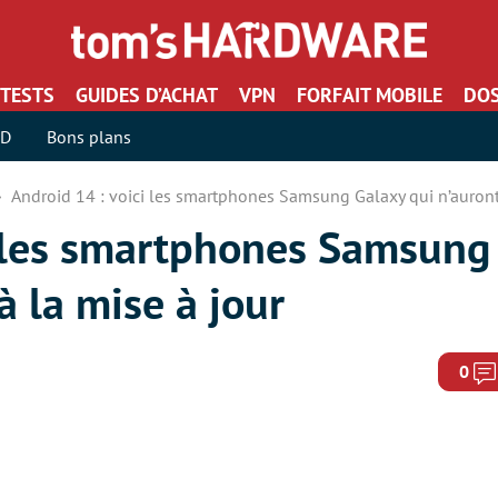
TESTS
GUIDES D’ACHAT
VPN
FORFAIT MOBILE
DOS
SD
Bons plans
Android 14 : voici les smartphones Samsung Galaxy qui n’auront 
i les smartphones Samsung
à la mise à jour
0