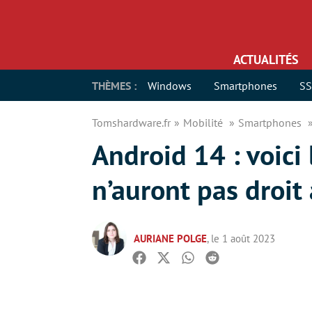
ACTUALITÉS
THÈMES :
Windows
Smartphones
S
Tomshardware.fr
Mobilité
Smartphones
Android 14 : voic
n’auront pas droit 
AURIANE POLGE
, le 1 août 2023
Facebook
Twitter
Whatsapp
Reddit