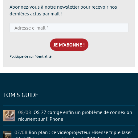
Abonnez-vous à notre newsletter pour recevoir nos
dernières actus par mail !
Adresse
e-
mail
*
Politique de confidentialité
TOM'S GUIDE
08/08
iOS 27 corrige enfin un problème de connexion
récurrent sur l’iPhone
07/08
Bon plan : ce vidéoprojecteur Hisense triple laser