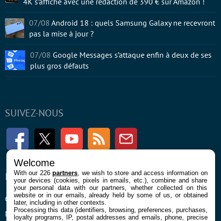
4K s’affiche avec une rédaction de 390 € sur Amazon !
07/08
Android 18 : quels Samsung Galaxy ne recevront
pas la mise à jour ?
07/08
Google Messages s’attaque enfin à deux de ses
plus gros défauts
SUIVEZ-NOUS
Facebook
Twitter
Youtube
RSS
Newsletter
Welcome
With our 226
partners
, we wish to store and access information on
ENTREPRISE
À PROPOS
your devices (cookies, pixels in emails, etc.), combine and share
your personal data with our partners, whether collected on this
website or in our emails, already held by some of us, or obtained
Confidentialité et Cookies
Contact
later, including in other contexts.
Processing this data (identifiers, browsing, preferences, purchases,
Mentions légales et CGU
loyalty programs, IP, postal addresses and emails, phone, precise