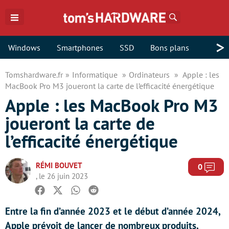
Rechercher
>
Windows
Smartphones
SSD
Bons plans
Tomshardware.fr
Informatique
Ordinateurs
Apple : les
MacBook Pro M3 joueront la carte de l’efficacité énergétique
Apple : les MacBook Pro M3
joueront la carte de
l’efficacité énergétique
RÉMI BOUVET
Com
0
, le 26 juin 2023
Facebook
Twitter
Whatsapp
Reddit
Entre la fin d’année 2023 et le début d’année 2024,
Apple prévoit de lancer de nombreux produits,