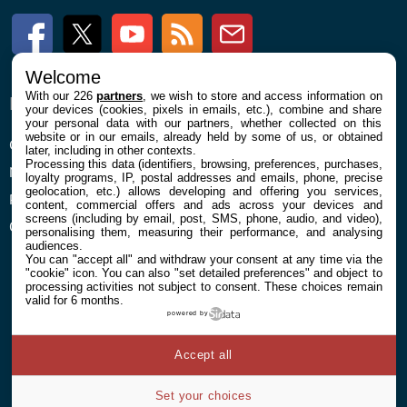
Facebook
Twitter
Youtube
RSS
Newsletter
Welcome
With our 226
partners
, we wish to store and access information on
ENTREPRISE
À PROPOS
your devices (cookies, pixels in emails, etc.), combine and share
your personal data with our partners, whether collected on this
website or in our emails, already held by some of us, or obtained
Confidentialité et Cookies
Contact
later, including in other contexts.
Processing this data (identifiers, browsing, preferences, purchases,
Mentions légales et CGU
loyalty programs, IP, postal addresses and emails, phone, precise
geolocation, etc.) allows developing and offering you services,
Préférences Cookies
content, commercial offers and ads across your devices and
screens (including by email, post, SMS, phone, audio, and video),
Qui sommes nous
personalising them, measuring their performance, and analysing
audiences.
You can "accept all" and withdraw your consent at any time via the
"cookie" icon
. You can also "set detailed preferences" and object to
processing activities not subject to consent. These choices remain
valid for 6 months.
powered by
© 2026 Galaxie Media Tous droits réservés
Accept all
Set your choices