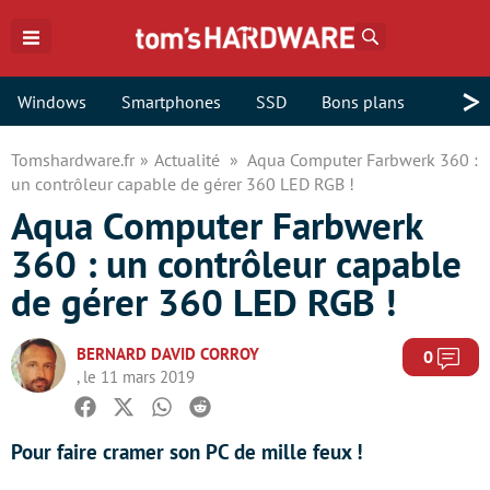
Rechercher
>
Windows
Smartphones
SSD
Bons plans
Tomshardware.fr
Actualité
Aqua Computer Farbwerk 360 :
un contrôleur capable de gérer 360 LED RGB !
Aqua Computer Farbwerk
360 : un contrôleur capable
de gérer 360 LED RGB !
BERNARD DAVID CORROY
Com
0
, le 11 mars 2019
Facebook
Twitter
Whatsapp
Reddit
Pour faire cramer son PC de mille feux !