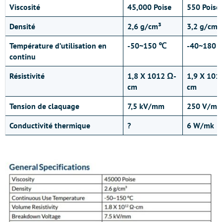
Viscosité
45,000 Poise
550 Poise
Densité
2,6 g/cm³
3,2 g/cm³
Température d’utilisation en
-50~150 ℃
-40~180 
continu
Résistivité
1,8 X 1012 Ω-
1,9 X 101
cm
cm
Tension de claquage
7,5 kV/mm
250 V/m
Conductivité thermique
?
6 W/mk