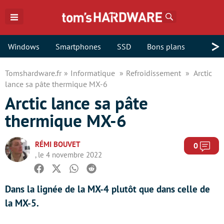
Rechercher
>
Windows
Smartphones
SSD
Bons plans
Tomshardware.fr
Informatique
Refroidissement
Arctic
lance sa pâte thermique MX-6
Arctic lance sa pâte
thermique MX-6
RÉMI BOUVET
Com
0
, le 4 novembre 2022
Facebook
Twitter
Whatsapp
Reddit
Dans la lignée de la MX-4 plutôt que dans celle de
la MX-5.