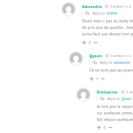
Alexandre
6 années il y a
Reply to
Jérôme
Ouais mais c pas du Jacky I
de prix que de qualité… Amd
euros faut pas abuser non 
0
Qyoon
6 années il y a
Reply to
Alexandre
Ce ne sont pas les premi
0
Drellannor
6 ann
Reply to
Qyoon
Je vois pas le rapp
sur quelques cartes,
fait depuis quelqu
0