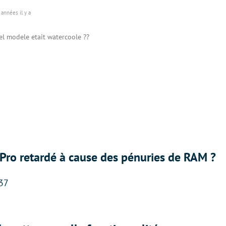
années il y a
el modele etait watercoole ??
Pro retardé à cause des pénuries de RAM ?
:37