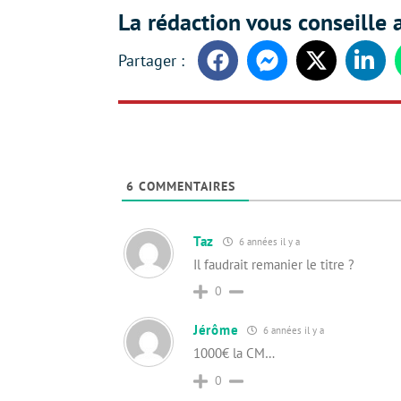
La rédaction vous conseille a
Facebook
Messenger
Twitter
Linke
6
COMMENTAIRES
Taz
6 années il y a
Il faudrait remanier le titre ?
0
Jérôme
6 années il y a
1000€ la CM…
0