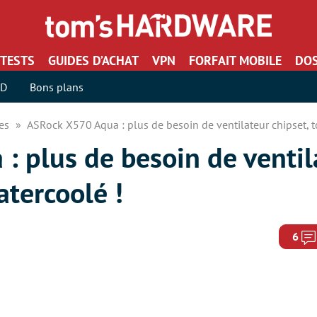
TESTS
GUIDES D’ACHAT
VPN
FORFAIT MOBILE
DOS
SD
Bons plans
res
ASRock X570 Aqua : plus de besoin de ventilateur chipset, t
: plus de besoin de ventil
atercoolé !
6