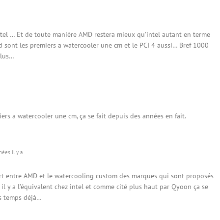
ntel … Et de toute manière AMD restera mieux qu’intel autant en terme
 sont les premiers a watercooler une cm et le PCI 4 aussi… Bref 1000
plus…
ers a watercooler une cm, ça se fait depuis des années en fait.
ées il y a
ort entre AMD et le watercooling custom des marques qui sont proposés
 il y a l’équivalent chez intel et comme cité plus haut par Qyoon ça se
es temps déjà…