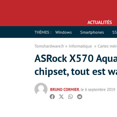
ACTUALITÉS
THÈMES :
Windows
Smartphones
S
Tomshardware.fr
Informatique
Cartes mè
ASRock X570 Aqua 
chipset, tout est w
BRUNO CORMIER
, le 6 septembre 2019
Facebook
Twitter
Whatsapp
Reddit