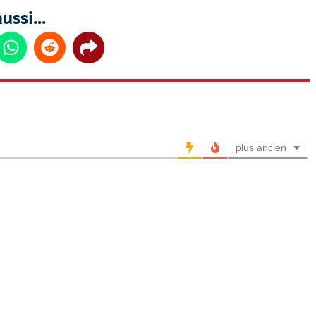
ussi...
din
Whatsapp
Reddit
Share
plus ancien