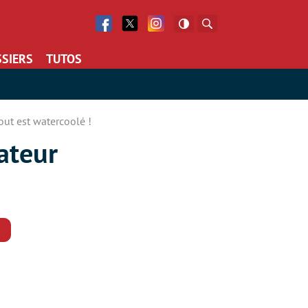
Facebook
Twitter
Facebook
Rechercher
SIERS
TUTOS
out est watercoolé !
ateur
Commentaires