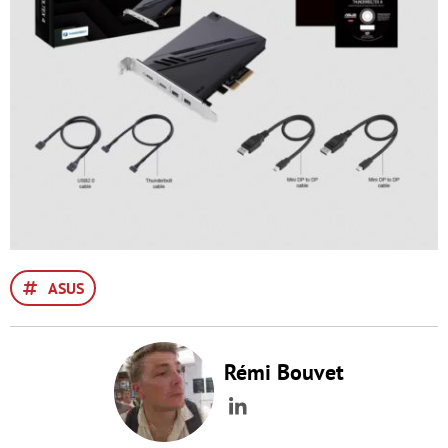
ASUS
Rémi Bouvet
LinkedIn