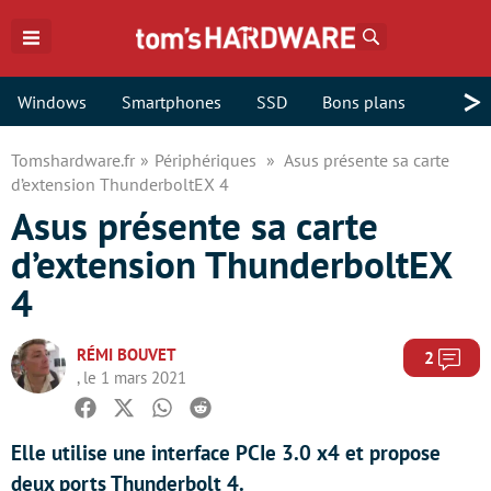
Rechercher
>
Windows
Smartphones
SSD
Bons plans
Tomshardware.fr
Périphériques
Asus présente sa carte
d’extension ThunderboltEX 4
Asus présente sa carte
d’extension ThunderboltEX
4
RÉMI BOUVET
Com
2
, le 1 mars 2021
Facebook
Twitter
Whatsapp
Reddit
Elle utilise une interface PCIe 3.0 x4 et propose
deux ports Thunderbolt 4.