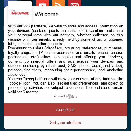
Facebook
Twitter
Youtube
RSS
Newsletter
Welcome
With our 226
partners
, we wish to store and access information on
ENTREPRISE
À PROPOS
your devices (cookies, pixels in emails, etc.), combine and share
your personal data with our partners, whether collected on this
website or in our emails, already held by some of us, or obtained
Confidentialité et Cookies
Contact
later, including in other contexts.
Processing this data (identifiers, browsing, preferences, purchases,
Mentions légales et CGU
loyalty programs, IP, postal addresses and emails, phone, precise
geolocation, etc.) allows developing and offering you services,
Préférences Cookies
content, commercial offers and ads across your devices and
screens (including by email, post, SMS, phone, audio, and video),
Qui sommes nous
personalising them, measuring their performance, and analysing
audiences.
You can "accept all" and withdraw your consent at any time via the
"cookie" icon
. You can also "set detailed preferences" and object to
processing activities not subject to consent. These choices remain
valid for 6 months.
powered by
© 2026 Galaxie Media Tous droits réservés
Accept all
Set your choices