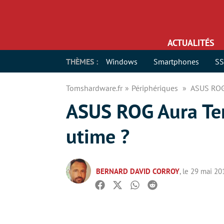
ACTUALITÉS
THÈMES :
Windows
Smartphones
S
Tomshardware.fr
Périphériques
ASUS ROG 
ASUS ROG Aura Term
utime ?
BERNARD DAVID CORROY
, le 29 mai 20
Facebook
Twitter
Whatsapp
Reddit