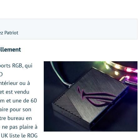
z Patriot
ellement
orts RGB, qui
ED
ntérieur ou à
 et est vendu
cm et une de 60
saire pour son
otre bureau en
 ne pas plaire à
r UK liste le ROG