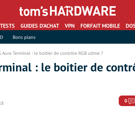
TESTS
GUIDES D’ACHAT
VPN
FORFAIT MOBILE
DOS
SD
Bons plans
Aura Terminal : le boitier de contrôle RGB utime ?
inal : le boitier de cont
0
18