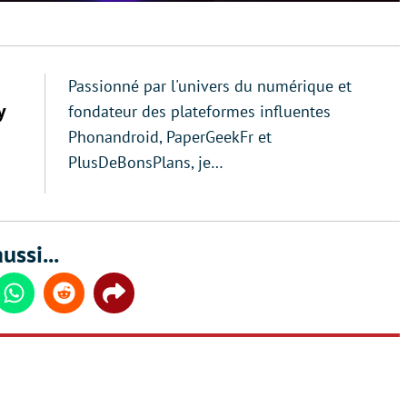
Passionné par l'univers du numérique et
y
fondateur des plateformes influentes
Phonandroid, PaperGeekFr et
PlusDeBonsPlans, je…
ussi...
din
Whatsapp
Reddit
Share