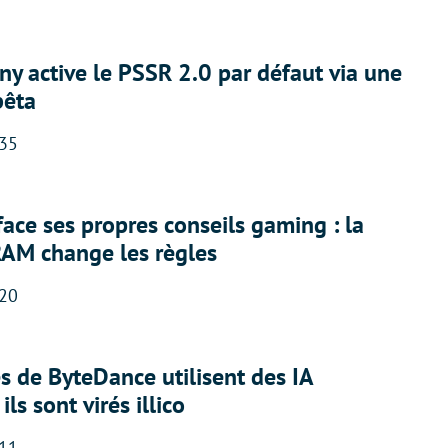
ny active le PSSR 2.0 par défaut via une
bêta
:35
face ses propres conseils gaming : la
RAM change les règles
:20
 de ByteDance utilisent des IA
ils sont virés illico
:11