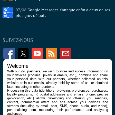
07/08
Google Messages s’attaque enfin à deux de ses
plus gros défauts
SUIVEZ-NOUS
Facebook
Twitter
Youtube
RSS
Newsletter
Welcome
With our 226
partners
, we wish to store and access information on
ENTREPRISE
À PROPOS
your devices (cookies, pixels in emails, etc.), combine and share
your personal data with our partners, whether collected on this
website or in our emails, already held by some of us, or obtained
Confidentialité et Cookies
Contact
later, including in other contexts.
Processing this data (identifiers, browsing, preferences, purchases,
Mentions légales et CGU
loyalty programs, IP, postal addresses and emails, phone, precise
geolocation, etc.) allows developing and offering you services,
Préférences Cookies
content, commercial offers and ads across your devices and
screens (including by email, post, SMS, phone, audio, and video),
Qui sommes nous
personalising them, measuring their performance, and analysing
audiences.