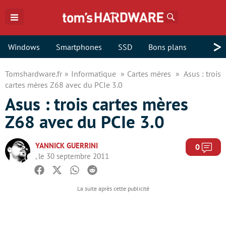
Rechercher
>
Windows
Smartphones
SSD
Bons plans
Tomshardware.fr
Informatique
Cartes mères
Asus : trois
cartes mères Z68 avec du PCIe 3.0
Asus : trois cartes mères
Z68 avec du PCIe 3.0
YANNICK GUERRINI
Com
0
, le 30 septembre 2011
Facebook
Twitter
Whatsapp
Reddit