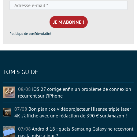
Adresse
e-
mail
*
Politique de confidentialité
TOM'S GUIDE
08/08
iOS 27 corrige enfin un problème de connexion
récurrent sur l’iPhone
07/08
Bon plan : ce vidéoprojecteur Hisense triple laser
4K s’affiche avec une rédaction de 390 € sur Amazon !
07/08
Android 18 : quels Samsung Galaxy ne recevront
pas la mise à jour ?