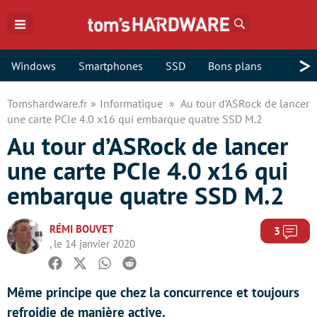
Rechercher
>
Windows
Smartphones
SSD
Bons plans
Tomshardware.fr
Informatique
Au tour d’ASRock de lancer
une carte PCIe 4.0 x16 qui embarque quatre SSD M.2
Au tour d’ASRock de lancer
une carte PCIe 4.0 x16 qui
embarque quatre SSD M.2
RÉMI BOUVET
Com
3
, le 14 janvier 2020
Facebook
Twitter
Whatsapp
Reddit
Même principe que chez la concurrence et toujours
refroidie de manière active.