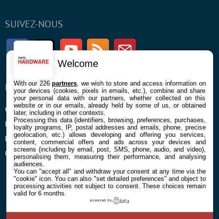
SUIVEZ-NOUS
Facebook
Twitter
Youtube
RSS
Newsletter
Welcome
With our 226
partners
, we wish to store and access information on
ENTREPRISE
À PROPOS
your devices (cookies, pixels in emails, etc.), combine and share
your personal data with our partners, whether collected on this
website or in our emails, already held by some of us, or obtained
Confidentialité et Cookies
Contact
later, including in other contexts.
Processing this data (identifiers, browsing, preferences, purchases,
Mentions légales et CGU
loyalty programs, IP, postal addresses and emails, phone, precise
geolocation, etc.) allows developing and offering you services,
Préférences Cookies
content, commercial offers and ads across your devices and
screens (including by email, post, SMS, phone, audio, and video),
Qui sommes nous
personalising them, measuring their performance, and analysing
audiences.
You can "accept all" and withdraw your consent at any time via the
"cookie" icon
. You can also "set detailed preferences" and object to
processing activities not subject to consent. These choices remain
valid for 6 months.
powered by
© 2026 Galaxie Media Tous droits réservés