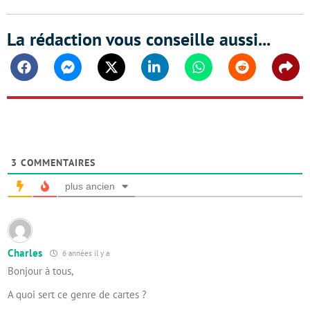
La rédaction vous conseille aussi...
Facebook
Messenger
Twitter
Linkedin
Whatsapp
Reddit
Shar
3
COMMENTAIRES
plus ancien
Charles
6 années il y a
Bonjour à tous,
A quoi sert ce genre de cartes ?