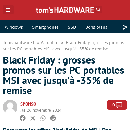
Rechercher
>
Windows
Smartphones
SSD
Bons plans
Tomshardware.fr
Actualité
Black Friday : grosses promos
sur les PC portables MSI avec jusqu’à -35% de remise
Black Friday : grosses
promos sur les PC portables
MSI avec jusqu’à -35% de
remise
SPONSO
Com
0
, le 26 novembre 2024
Facebook
Twitter
Whatsapp
Reddit