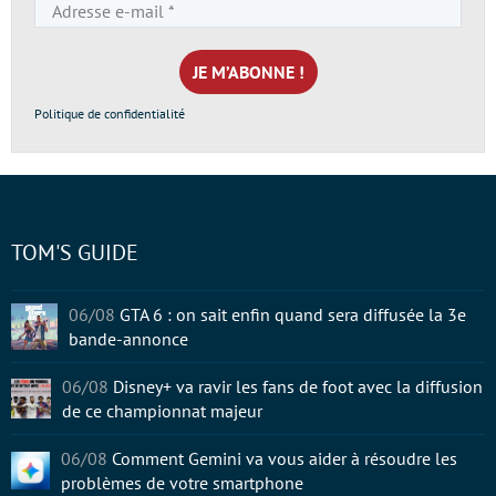
Adresse
e-
mail
*
Politique de confidentialité
TOM'S GUIDE
06/08
GTA 6 : on sait enfin quand sera diffusée la 3e
bande-annonce
06/08
Disney+ va ravir les fans de foot avec la diffusion
de ce championnat majeur
06/08
Comment Gemini va vous aider à résoudre les
problèmes de votre smartphone