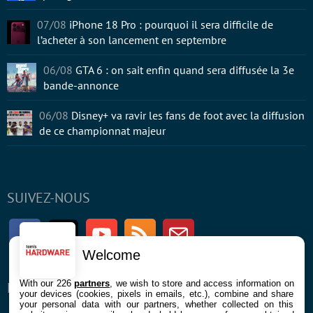
07/08
iPhone 18 Pro : pourquoi il sera difficile de
l’acheter à son lancement en septembre
06/08
GTA 6 : on sait enfin quand sera diffusée la 3e
bande-annonce
06/08
Disney+ va ravir les fans de foot avec la diffusion
de ce championnat majeur
SUIVEZ-NOUS
Facebook
Twitter
Youtube
RSS
Newsletter
Welcome
With our 226
partners
, we wish to store and access information on
ENTREPRISE
À PROPOS
your devices (cookies, pixels in emails, etc.), combine and share
your personal data with our partners, whether collected on this