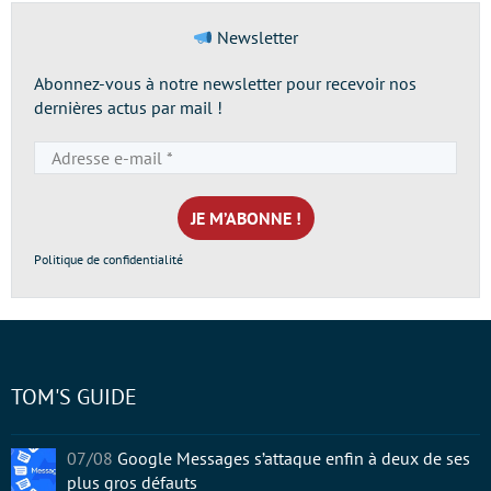
Newsletter
Abonnez-vous à notre newsletter pour recevoir nos
dernières actus par mail !
Adresse
e-
mail
*
Politique de confidentialité
TOM'S GUIDE
07/08
Google Messages s’attaque enfin à deux de ses
plus gros défauts