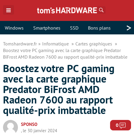
Rechercher
>
Windows
Smartphones
SSD
Bons plans
Tomshardware.fr
Informatique
Cartes graphiques
Boostez votre PC gaming avec la carte graphique Predator
BiFrost AMD Radeon 7600 au rapport qualité-prix imbattable
Boostez votre PC gaming
avec la carte graphique
Predator BiFrost AMD
Radeon 7600 au rapport
qualité-prix imbattable
SPONSO
Com
0
, le 30 janvier 2024