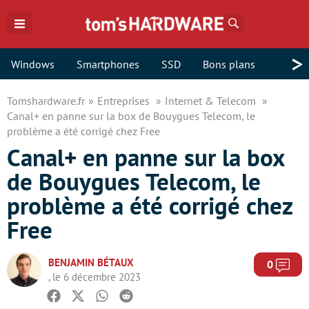
Rechercher
>
Windows
Smartphones
SSD
Bons plans
Tomshardware.fr
Entreprises
Internet & Telecom
Canal+ en panne sur la box de Bouygues Telecom, le
problème a été corrigé chez Free
Canal+ en panne sur la box
de Bouygues Telecom, le
problème a été corrigé chez
Free
BENJAMIN BÉTAUX
Com
0
, le 6 décembre 2023
Facebook
Twitter
Whatsapp
Reddit