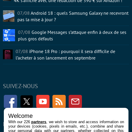
4K s’affiche avec une rédaction de 390 € sur Amazon !
07/08
Android 18 : quels Samsung Galaxy ne recevront
pas la mise à jour ?
07/08
Google Messages s’attaque enfin à deux de ses
plus gros défauts
07/08
iPhone 18 Pro : pourquoi il sera difficile de
l’acheter à son lancement en septembre
SUIVEZ-NOUS
Facebook
Twitter
Youtube
RSS
Newsletter
Welcome
With our 226
partners
, we wish to store and access information on
ENTREPRISE
À PROPOS
your devices (cookies, pixels in emails, etc.), combine and share
your personal data with our partners, whether collected on this