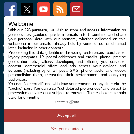
Facebook
Twitter
Youtube
RSS
Newsletter
Welcome
With our 226
partners
, we wish to store and access information on
ENTREPRISE
À PROPOS
your devices (cookies, pixels in emails, etc.), combine and share
your personal data with our partners, whether collected on this
website or in our emails, already held by some of us, or obtained
Confidentialité et Cookies
Contact
later, including in other contexts.
Processing this data (identifiers, browsing, preferences, purchases,
Mentions légales et CGU
loyalty programs, IP, postal addresses and emails, phone, precise
geolocation, etc.) allows developing and offering you services,
Préférences Cookies
content, commercial offers and ads across your devices and
screens (including by email, post, SMS, phone, audio, and video),
Qui sommes nous
personalising them, measuring their performance, and analysing
audiences.
You can "accept all" and withdraw your consent at any time via the
"cookie" icon
. You can also "set detailed preferences" and object to
processing activities not subject to consent. These choices remain
valid for 6 months.
powered by
© 2026 Galaxie Media Tous droits réservés
Accept all
Set your choices