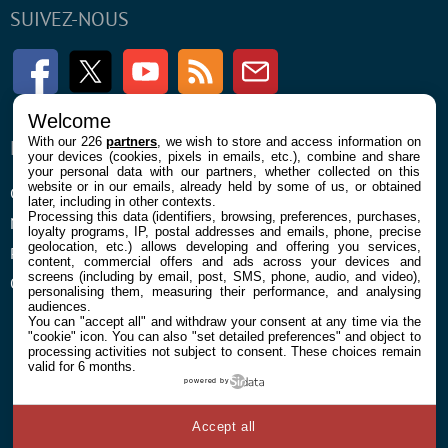
SUIVEZ-NOUS
Facebook
Twitter
Youtube
RSS
Newsletter
Welcome
With our 226
partners
, we wish to store and access information on
ENTREPRISE
À PROPOS
your devices (cookies, pixels in emails, etc.), combine and share
your personal data with our partners, whether collected on this
website or in our emails, already held by some of us, or obtained
Confidentialité et Cookies
Contact
later, including in other contexts.
Processing this data (identifiers, browsing, preferences, purchases,
Mentions légales et CGU
loyalty programs, IP, postal addresses and emails, phone, precise
geolocation, etc.) allows developing and offering you services,
Préférences Cookies
content, commercial offers and ads across your devices and
screens (including by email, post, SMS, phone, audio, and video),
Qui sommes nous
personalising them, measuring their performance, and analysing
audiences.
You can "accept all" and withdraw your consent at any time via the
"cookie" icon
. You can also "set detailed preferences" and object to
processing activities not subject to consent. These choices remain
valid for 6 months.
powered by
© 2026 Galaxie Media Tous droits réservés
Accept all