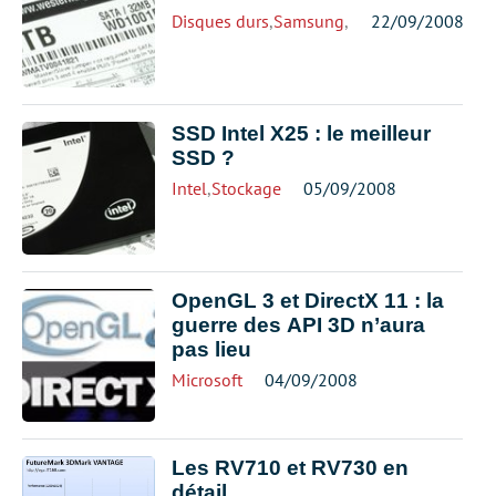
Disques durs
,
Samsung
,
Seagate
22/09/2008
,
Stockage
,
W
SSD Intel X25 : le meilleur
SSD ?
Intel
,
Stockage
05/09/2008
OpenGL 3 et DirectX 11 : la
guerre des API 3D n’aura
pas lieu
Microsoft
04/09/2008
Les RV710 et RV730 en
détail