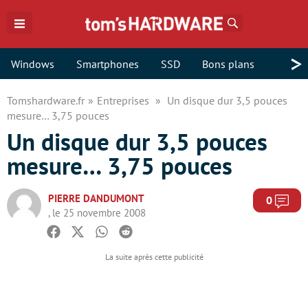
Rechercher
>
Windows
Smartphones
SSD
Bons plans
Tomshardware.fr
Entreprises
Un disque dur 3,5 pouces
mesure… 3,75 pouces
Un disque dur 3,5 pouces
mesure… 3,75 pouces
PIERRE DANDUMONT
Com
0
, le 25 novembre 2008
Facebook
Twitter
Whatsapp
Reddit