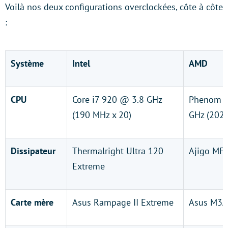
Voilà nos deux configurations overclockées, côte à côte
:
Système
Intel
AMD
CPU
Core i7 920 @ 3.8 GHz
Phenom I
(190 MHz x 20)
GHz (202 
Dissipateur
Thermalright Ultra 120
Ajigo MF
Extreme
Carte mère
Asus Rampage II Extreme
Asus M3A