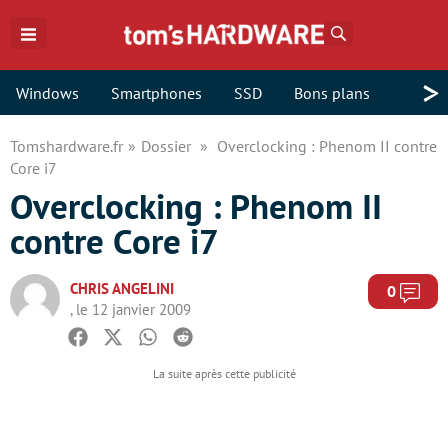
Rechercher
>
Windows
Smartphones
SSD
Bons plans
Tomshardware.fr
Dossier
Overclocking : Phenom II contre
Core i7
Overclocking : Phenom II
contre Core i7
CHRIS ANGELINI
Com
0
, le 12 janvier 2009
Facebook
Twitter
Whatsapp
Reddit