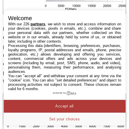
Welcome
With our 226
partners
, we wish to store and access information on
PCMark Vantage montre des résultats plus carrés. Le
your devices (cookies, pixels in emails, etc.), combine and share
your personal data with our partners, whether collected on this
Core i7 overclocké ne lâche cependant pas la première
website or in our emails, already held by some of us, or obtained
later, including in other contexts.
place au classement général, grâce à ses scores
Processing this data (identifiers, browsing, preferences, purchases,
loyalty programs, IP, postal addresses and emails, phone, precise
mémoire et productivité. Le Phenom II s’accorde tout
geolocation, etc.) allows developing and offering you services,
content, commercial offers and ads across your devices and
de même une victoire au test disque dur. Voyons sans
screens (including by email, post, SMS, phone, audio, and video),
personalising them, measuring their performance, and analysing
plus attendre comment ces scores théoriques se
audiences.
You can "accept all" and withdraw your consent at any time via the
traduisent pratique.
"cookie" icon
. You can also "set detailed preferences" and object to
processing activities not subject to consent. These choices remain
valid for 6 months.
powered by
Accept all
Set your choices