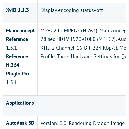
XviD 1.1.3
Display encoding status=off
Mainconcept
MPEG2 to MPEG2 (H.264), MainConcept
Reference
28 sec HDTV 1920×1080 (MPEG2), Audi
1.5.1
KHz, 2 Channel, 16-Bit, 224 Kbp/s), Mod
Reference
Profile: Tom’s Hardware Settings for Qct
H.264
Plugin Pro
1.5.1
Applications
Autodesk 3D
Version: 9.0, Rendering Dragon Image 