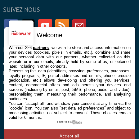
SUIVEZ-NOUS
Facebook
Twitter
Youtube
RSS
Newsletter
Welcome
With our 226
partners
, we wish to store and access information on
ENTREPRISE
À PROPOS
your devices (cookies, pixels in emails, etc.), combine and share
your personal data with our partners, whether collected on this
website or in our emails, already held by some of us, or obtained
Confidentialité et Cookies
Contact
later, including in other contexts.
Processing this data (identifiers, browsing, preferences, purchases,
Mentions légales et CGU
loyalty programs, IP, postal addresses and emails, phone, precise
geolocation, etc.) allows developing and offering you services,
Préférences Cookies
content, commercial offers and ads across your devices and
screens (including by email, post, SMS, phone, audio, and video),
Qui sommes nous
personalising them, measuring their performance, and analysing
audiences.
You can "accept all" and withdraw your consent at any time via the
"cookie" icon
. You can also "set detailed preferences" and object to
processing activities not subject to consent. These choices remain
valid for 6 months.
powered by
© 2026 Galaxie Media Tous droits réservés
Accept all