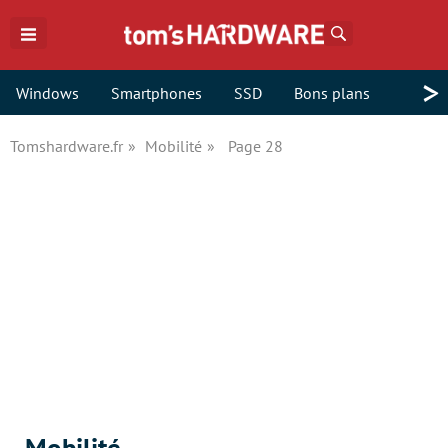
Rechercher
>
Windows
Smartphones
SSD
Bons plans
Tomshardware.fr
Mobilité
Page 28