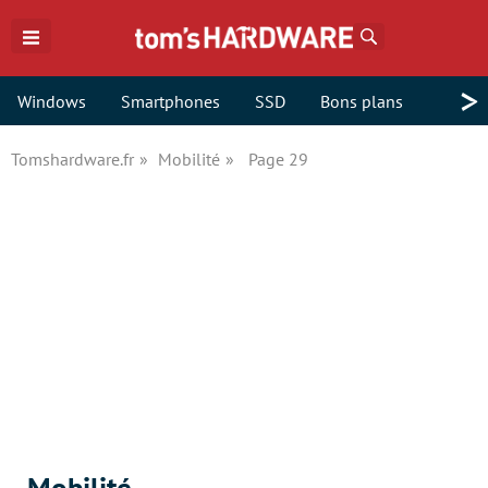
Rechercher
>
Windows
Smartphones
SSD
Bons plans
Tomshardware.fr
Mobilité
Page 29