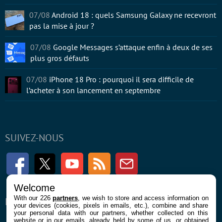
07/08
Android 18 : quels Samsung Galaxy ne recevront
pas la mise à jour ?
07/08
Google Messages s’attaque enfin à deux de ses
plus gros défauts
07/08
iPhone 18 Pro : pourquoi il sera difficile de
l’acheter à son lancement en septembre
SUIVEZ-NOUS
Facebook
Twitter
Youtube
RSS
Newsletter
Welcome
With our 226
partners
, we wish to store and access information on
ENTREPRISE
À PROPOS
your devices (cookies, pixels in emails, etc.), combine and share
your personal data with our partners, whether collected on this
website or in our emails, already held by some of us, or obtained