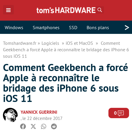
Rechercher
>
Windows
Smartphones
SSD
Bons plans
Tomshardware.fr
Logiciels
iOS et MacOS
Comment
Geekbench a forcé Apple à reconnaître le bridage des iPhone 6
sous iOS 11
Comment Geekbench a forcé
Apple à reconnaître le
bridage des iPhone 6 sous
iOS 11
YANNICK GUERRINI
Com
0
, le 22 décembre 2017
Facebook
Twitter
Whatsapp
Reddit