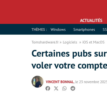
ACTUALITÉS
THÈMES :
Windows
Smartphones
S
Tomshardware.fr
Logiciels
iOS et MacOS
Certaines pubs su
voler votre compte
VINCENT BONNAL
, le 23 novembre 202
Facebook
Twitter
Whatsapp
Reddit