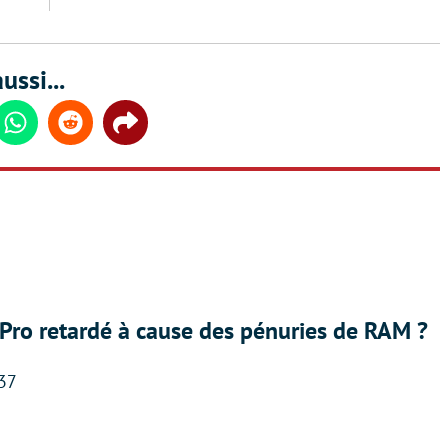
ussi...
din
Whatsapp
Reddit
Share
Pro retardé à cause des pénuries de RAM ?
:37