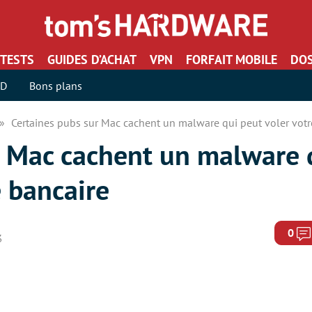
TESTS
GUIDES D’ACHAT
VPN
FORFAIT MOBILE
DOS
SD
Bons plans
Certaines pubs sur Mac cachent un malware qui peut voler vot
r Mac cachent un malware 
 bancaire
0
3