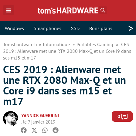
Rechercher
>
Windows
Smartphones
SSD
Bons plans
Tomshardware.fr
Informatique
Portables Gaming
CES
2019 : Alienware met une RTX 2080 Max-Q et un Core i9 dans
ses m15 et m17
CES 2019 : Alienware met
une RTX 2080 Max-Q et un
Core i9 dans ses m15 et
m17
YANNICK GUERRINI
Com
0
, le 7 janvier 2019
Facebook
Twitter
Whatsapp
Reddit