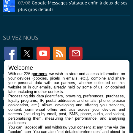
07/08
Google Messages s’attaque enfin à deux de ses
plus gros défauts
SUIVEZ-NOUS
Facebook
Twitter
Youtube
RSS
Newsletter
Welcome
With our 226
partners
, we wish to store and access information on
ENTREPRISE
À PROPOS
your devices (cookies, pixels in emails, etc.), combine and share
your personal data with our partners, whether collected on this
website or in our emails, already held by some of us, or obtained
Confidentialité et Cookies
Contact
later, including in other contexts.
Processing this data (identifiers, browsing, preferences, purchases,
Mentions légales et CGU
loyalty programs, IP, postal addresses and emails, phone, precise
geolocation, etc.) allows developing and offering you services,
Préférences Cookies
content, commercial offers and ads across your devices and
screens (including by email, post, SMS, phone, audio, and video),
Qui sommes nous
personalising them, measuring their performance, and analysing
audiences.
You can "accept all" and withdraw your consent at any time via the
"cookie" icon
. You can also "set detailed preferences" and object to