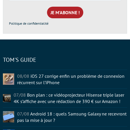
e-
mail
*
Politique de confidentialité
TOM'S GUIDE
08/08
iOS 27 corrige enfin un problème de connexion
récurrent sur l’iPhone
07/08
Bon plan : ce vidéoprojecteur Hisense triple laser
4K s’affiche avec une rédaction de 390 € sur Amazon !
07/08
Android 18 : quels Samsung Galaxy ne recevront
pas la mise à jour ?