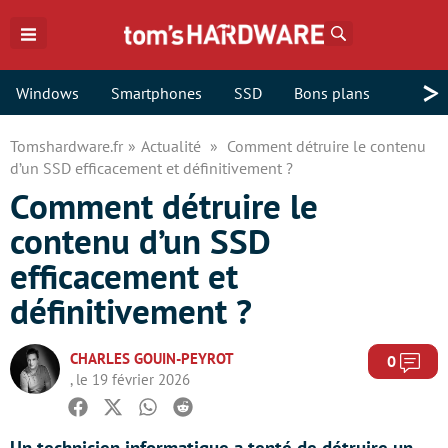
Rechercher
>
Windows
Smartphones
SSD
Bons plans
Tomshardware.fr
Actualité
Comment détruire le contenu
d’un SSD efficacement et définitivement ?
Comment détruire le
contenu d’un SSD
efficacement et
définitivement ?
CHARLES GOUIN-PEYROT
Com
0
, le 19 février 2026
Facebook
Twitter
Whatsapp
Reddit