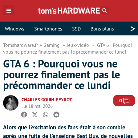
Rechercher
>
Windows
Smartphones
SSD
Bons plans
Tomshardware.fr
Gaming
Jeux-vidéo
GTA 6 : Pourquoi
vous ne pourrez finalement pas le précommander ce lundi
GTA 6 : Pourquoi vous ne
pourrez finalement pas le
précommander ce lundi
CHARLES GOUIN-PEYROT
Com
0
, le 18 mai 2026
Facebook
Twitter
Whatsapp
Reddit
Alors que l’excitation des fans était à son comble
après une fuite de l’enseigne Best Buy, de nouvelles