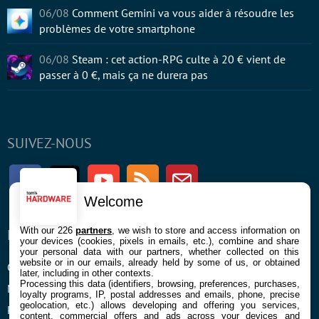
06/08
Comment Gemini va vous aider à résoudre les
problèmes de votre smartphone
06/08
Steam : cet action-RPG culte à 20 € vient de
passer à 0 €, mais ça ne durera pas
SUIVEZ-NOUS
Facebook
Twitter
Youtube
RSS
Newsletter
Welcome
With our 226
partners
, we wish to store and access information on
ENTREPRISE
À PROPOS
your devices (cookies, pixels in emails, etc.), combine and share
your personal data with our partners, whether collected on this
website or in our emails, already held by some of us, or obtained
Confidentialité et Cookies
Contact
later, including in other contexts.
Processing this data (identifiers, browsing, preferences, purchases,
Mentions légales et CGU
loyalty programs, IP, postal addresses and emails, phone, precise
geolocation, etc.) allows developing and offering you services,
Préférences Cookies
content, commercial offers and ads across your devices and