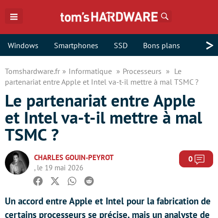
Rechercher
>
Windows
Smartphones
SSD
Bons plans
Tomshardware.fr
Informatique
Processeurs
Le
partenariat entre Apple et Intel va-t-il mettre à mal TSMC ?
Le partenariat entre Apple
et Intel va-t-il mettre à mal
TSMC ?
CHARLES GOUIN-PEYROT
Com
0
, le 19 mai 2026
Facebook
Twitter
Whatsapp
Reddit
Un accord entre Apple et Intel pour la fabrication de
certains processeurs se précise, mais un analyste de