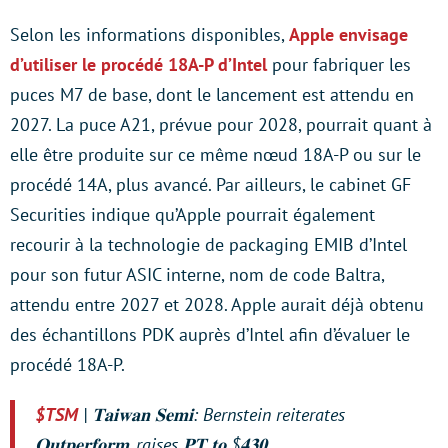
Selon les informations disponibles,
Apple envisage
d’utiliser le procédé 18A-P d’Intel
pour fabriquer les
puces M7 de base, dont le lancement est attendu en
2027. La puce A21, prévue pour 2028, pourrait quant à
elle être produite sur ce même nœud 18A-P ou sur le
procédé 14A, plus avancé. Par ailleurs, le cabinet GF
Securities indique qu’Apple pourrait également
recourir à la technologie de packaging EMIB d’Intel
pour son futur ASIC interne, nom de code Baltra,
attendu entre 2027 et 2028. Apple aurait déjà obtenu
des échantillons PDK auprès d’Intel afin d’évaluer le
procédé 18A-P.
$TSM
| 𝐓𝐚𝐢𝐰𝐚𝐧 𝐒𝐞𝐦𝐢: Bernstein reiterates
𝐎𝐮𝐭𝐩𝐞𝐫𝐟𝐨𝐫𝐦, raises 𝐏𝐓 𝐭𝐨 $𝟒𝟑𝟎