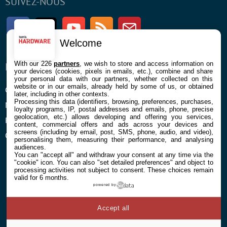
SUIVEZ-NOUS
Facebook
Twitter
Youtube
RSS
Newsletter
Welcome
With our 226
partners
, we wish to store and access information on
ENTREPRISE
À PROPOS
your devices (cookies, pixels in emails, etc.), combine and share
your personal data with our partners, whether collected on this
website or in our emails, already held by some of us, or obtained
Confidentialité et Cookies
Contact
later, including in other contexts.
Processing this data (identifiers, browsing, preferences, purchases,
Mentions légales et CGU
loyalty programs, IP, postal addresses and emails, phone, precise
geolocation, etc.) allows developing and offering you services,
Préférences Cookies
content, commercial offers and ads across your devices and
screens (including by email, post, SMS, phone, audio, and video),
Qui sommes nous
personalising them, measuring their performance, and analysing
audiences.
You can "accept all" and withdraw your consent at any time via the
"cookie" icon
. You can also "set detailed preferences" and object to
processing activities not subject to consent. These choices remain
valid for 6 months.
powered by
© 2026 Galaxie Media Tous droits réservés
Accept all