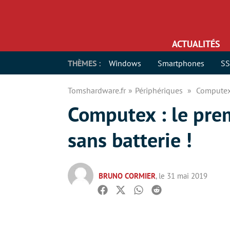
ACTUALITÉS
THÈMES :
Windows
Smartphones
S
Tomshardware.fr
Périphériques
Computex 
Computex : le prem
sans batterie !
BRUNO CORMIER
, le 31 mai 2019
Facebook
Twitter
Whatsapp
Reddit