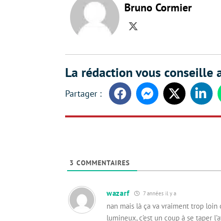
Bruno Cormier
Twitter
La rédaction vous conseille a
Facebook
Messenger
Twitter
Linke
3
COMMENTAIRES
wazarf
7 années il y a
nan mais là ça va vraiment trop loin
lumineux, c’est un coup à se taper l’