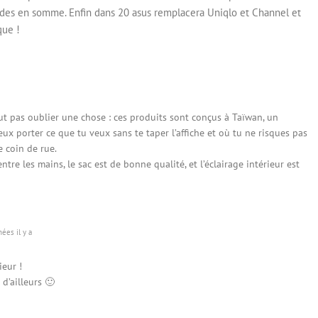
des en somme. Enfin dans 20 asus remplacera Uniqlo et Channel et
que !
ut pas oublier une chose : ces produits sont conçus à Taïwan, un
ux porter ce que tu veux sans te taper l’affiche et où tu ne risques pas
e coin de rue.
entre les mains, le sac est de bonne qualité, et l’éclairage intérieur est
ées il y a
ieur !
d’ailleurs 🙂