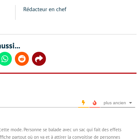
Rédacteur en chef
ussi...
din
Whatsapp
Reddit
Share
plus ancien
 cette mode. Personne se balade avec un sac qui fait des effets
affiche partout où on va et à attirer la convoitise de personnes