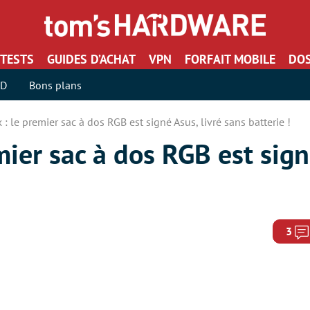
TESTS
GUIDES D’ACHAT
VPN
FORFAIT MOBILE
DOS
SD
Bons plans
: le premier sac à dos RGB est signé Asus, livré sans batterie !
ier sac à dos RGB est signé
3