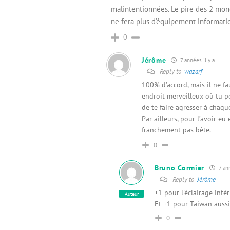
malintentionnées. Le pire des 2 mon
ne fera plus d’équipement informati
0
Jérôme
7 années il y a
Reply to
wazarf
100% d’accord, mais il ne fa
endroit merveilleux où tu pe
de te faire agresser à chaqu
Par ailleurs, pour l’avoir eu 
franchement pas bête.
0
Bruno Cormier
7 ann
Reply to
Jérôme
+1 pour l’éclairage intér
Auteur
Et +1 pour Taiwan aussi 
0