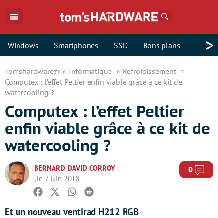
Rechercher
>
Windows
Smartphones
SSD
Bons plans
Tomshardware.fr
Informatique
Refroidissement
Computex : l’effet Peltier enfin viable grâce à ce kit de
watercooling ?
Computex : l’effet Peltier
enfin viable grâce à ce kit de
watercooling ?
BERNARD DAVID CORROY
Com
0
, le 7 juin 2018
Facebook
Twitter
Whatsapp
Reddit
Et un nouveau ventirad H212 RGB