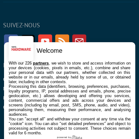
SUIVEZ-NOUS
Facebook
Twitter
Youtube
RSS
Newsletter
Welcome
With our 226
partners
, we wish to store and access information on
ENTREPRISE
À PROPOS
your devices (cookies, pixels in emails, etc.), combine and share
your personal data with our partners, whether collected on this
website or in our emails, already held by some of us, or obtained
Confidentialité et Cookies
Contact
later, including in other contexts.
Processing this data (identifiers, browsing, preferences, purchases,
Mentions légales et CGU
loyalty programs, IP, postal addresses and emails, phone, precise
geolocation, etc.) allows developing and offering you services,
Préférences Cookies
content, commercial offers and ads across your devices and
screens (including by email, post, SMS, phone, audio, and video),
Qui sommes nous
personalising them, measuring their performance, and analysing
audiences.
You can "accept all" and withdraw your consent at any time via the
"cookie" icon
. You can also "set detailed preferences" and object to
processing activities not subject to consent. These choices remain
valid for 6 months.
powered by