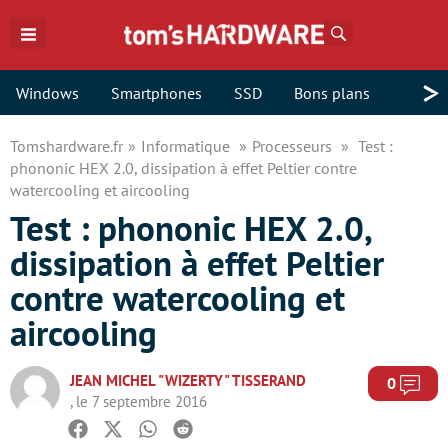
Rechercher
>
Windows
Smartphones
SSD
Bons plans
Tomshardware.fr
Informatique
Processeurs
Test :
phononic HEX 2.0, dissipation à effet Peltier contre
watercooling et aircooling
Test : phononic HEX 2.0,
dissipation à effet Peltier
contre watercooling et
aircooling
JEAN MICHEL "WIZERTY" TISSERAND
Com
0
, le 7 septembre 2016
Facebook
Twitter
Whatsapp
Reddit