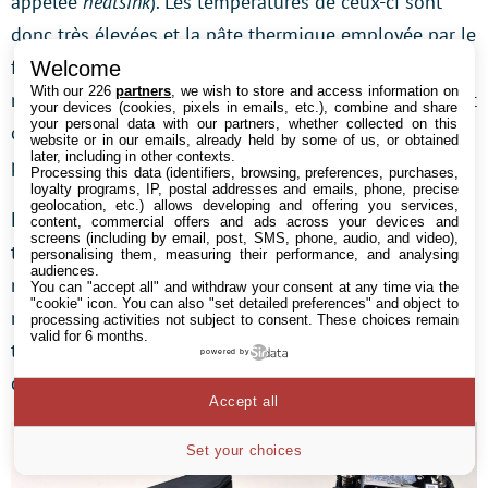
appelée
heatsink
). Les températures de ceux-ci sont
donc très élevées et la pâte thermique employée par le
fondeur crée un véritable goulot d’étranglement au
Welcome
With our 226
partners
, we wish to store and access information on
niveau du transfert de chaleur. Ces processeurs ne sont
your devices (cookies, pixels in emails, etc.), combine and share
your personal data with our partners, whether collected on this
donc pas vraiment adaptés pour tester les
website or in our emails, already held by some of us, or obtained
later, including in other contexts.
performances d’un dissipateur.
Processing this data (identifiers, browsing, preferences, purchases,
loyalty programs, IP, postal addresses and emails, phone, precise
geolocation, etc.) allows developing and offering you services,
En revanche, les processeurs sur socket 2011 sont
content, commercial offers and ads across your devices and
screens (including by email, post, SMS, phone, audio, and video),
toujours soudés, c’est donc assez naturellement que
personalising them, measuring their performance, and analysing
audiences.
nous avons sélectionné l’un d’entre eux pour monter
You can "accept all" and withdraw your consent at any time via the
"cookie" icon
. You can also "set detailed preferences" and object to
notre plateforme de test. Et pas n’importe lequel : le
processing activities not subject to consent. These choices remain
valid for 6 months.
tout dernier et très haut de gamme Core i7-6950X à 10
powered by
coeurs.
Accept all
Set your choices