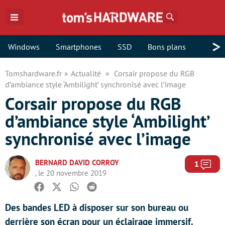
Rechercher
>
Windows
Smartphones
SSD
Bons plans
Tomshardware.fr
Actualité
Corsair propose du RGB
d’ambiance style ‘Ambilight’ synchronisé avec l’image
Corsair propose du RGB
d’ambiance style ‘Ambilight’
synchronisé avec l’image
BERNARD DAVID CORROY
Com
1
, le 20 novembre 2019
Facebook
Twitter
Whatsapp
Reddit
Des bandes LED à disposer sur son bureau ou
derrière son écran pour un éclairage immersif.