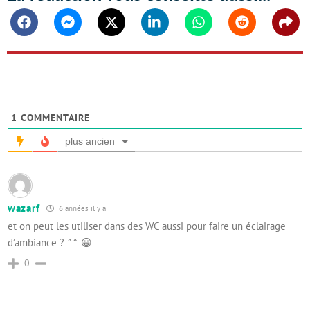
Facebook
Messenger
Twitter
Linkedin
Whatsapp
Reddit
Shar
1
COMMENTAIRE
plus ancien
wazarf
6 années il y a
et on peut les utiliser dans des WC aussi pour faire un éclairage
d’ambiance ? ^^ 😀
0