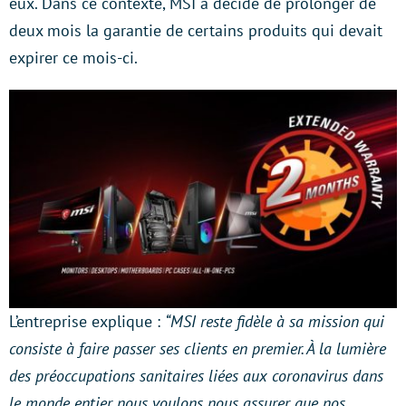
eux. Dans ce contexte, MSI a décidé de prolonger de
deux mois la garantie de certains produits qui devait
expirer ce mois-ci.
L’entreprise explique :
“MSI reste fidèle à sa mission qui
consiste à faire passer ses clients en premier. À la lumière
des préoccupations sanitaires liées aux coronavirus dans
le monde entier, nous voulons nous assurer que nos