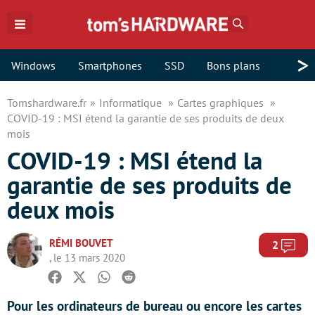
Rechercher
>
Windows
Smartphones
SSD
Bons plans
Tomshardware.fr
Informatique
Cartes graphiques
COVID-19 : MSI étend la garantie de ses produits de deux
mois
COVID-19 : MSI étend la
garantie de ses produits de
deux mois
RÉMI BOUVET
Com
2
, le 13 mars 2020
Facebook
Twitter
Whatsapp
Reddit
Pour les ordinateurs de bureau ou encore les cartes