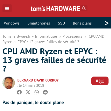
Rechercher
>
Windows
Smartphones
SSD
Bons plans
Tomshardware.fr
Informatique
Processeurs
CPU AMD
Ryzen et EPYC : 13 graves failles de sécurité ?
CPU AMD Ryzen et EPYC :
13 graves failles de sécurité
?
BERNARD DAVID CORROY
Com
0
, le 14 mars 2018
Facebook
Twitter
Whatsapp
Reddit
Pas de panique, le doute plane