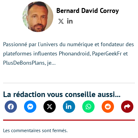
Bernard David Corroy
Twitter
LinkedIn
Passionné par l'univers du numérique et fondateur des
plateformes influentes Phonandroid, PaperGeekFr et
PlusDeBonsPlans, je…
La rédaction vous conseille aussi...
Facebook
Messenger
Twitter
Linkedin
Whatsapp
Reddit
Shar
Les commentaires sont fermés.