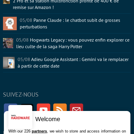
2 Pro et sa station multifonction profite de 400 € de
remise sur Amazon !
05/08
Panne Claude : le chatbot subit de grosses
perturbations
05/08
Hogwarts Legacy : vous pouvez enfin explorer ce
lieu culte de la saga Harry Potter
05/08
Adieu Google Assistant : Gemini va le remplacer
à partir de cette date
SUIVEZ-NOUS
Facebook
Twitter
Youtube
RSS
Newsletter
Welcome
With our 226
partners
, we wish to store and access information on
ENTREPRISE
À PROPOS