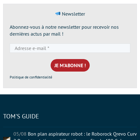
Newsletter
Abonnez-vous à notre newsletter pour recevoir nos
dernières actus par mail !
Adresse
e-
mail
*
Politique de confidentialité
TOM'S GUIDE
05/08
Bon plan aspirateur robot : le Roborock Qrevo Curv