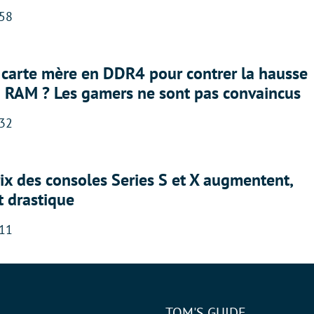
:58
 carte mère en DDR4 pour contrer la hausse
a RAM ? Les gamers ne sont pas convaincus
:32
rix des consoles Series S et X augmentent,
t drastique
:11
TOM'S GUIDE