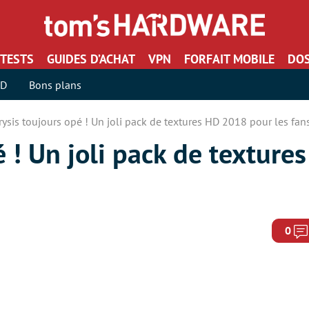
TESTS
GUIDES D’ACHAT
VPN
FORFAIT MOBILE
DOS
SD
Bons plans
rysis toujours opé ! Un joli pack de textures HD 2018 pour les fan
é ! Un joli pack de textur
0