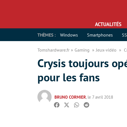
ACTUALITÉS
THÈMES :
Windows
Smartphones
S
Tomshardware.fr
Gaming
Jeux-vidéo
C
Crysis toujours op
pour les fans
BRUNO CORMIER
, le 7 avril 2018
Facebook
Twitter
Whatsapp
Reddit