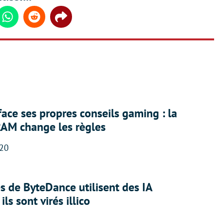
din
Whatsapp
Reddit
Share
face ses propres conseils gaming : la
RAM change les règles
:20
 de ByteDance utilisent des IA
ils sont virés illico