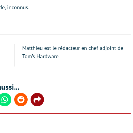
ade, inconnus.
Matthieu est le rédacteur en chef adjoint de
Tom’s Hardware.
ussi...
din
Whatsapp
Reddit
Share