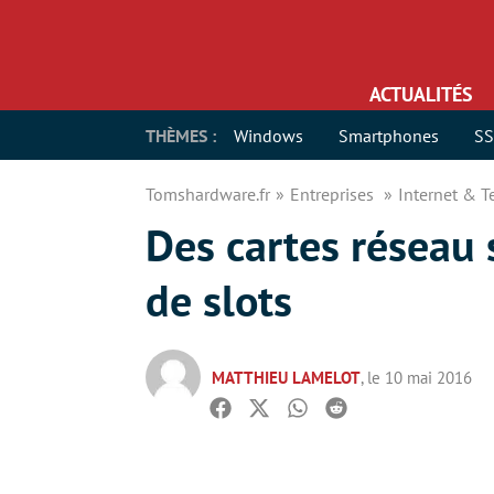
ACTUALITÉS
THÈMES :
Windows
Smartphones
S
Tomshardware.fr
Entreprises
Internet & 
Des cartes réseau
de slots
MATTHIEU LAMELOT
, le 10 mai 2016
Facebook
Twitter
Whatsapp
Reddit