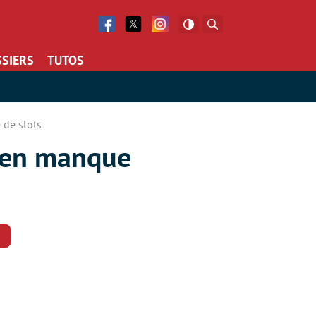
Facebook
Twitter
Facebook
Rechercher
SIERS
TUTOS
 de slots
C en manque
Commentaires