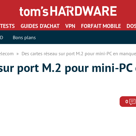
TESTS
GUIDES D’ACHAT
VPN
FORFAIT MOBILE
DOS
SD
Bons plans
Telecom
Des cartes réseau sur port M.2 pour mini-PC en manque
 sur port M.2 pour mini-P
0