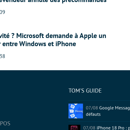
:09
sivité ? Microsoft demande à Apple un
r entre Windows et iPhone
:38
TOM'S GUIDE
tter
07/08
Google Message
défauts
OPOS
07/08
iPhone 18 Pro : p