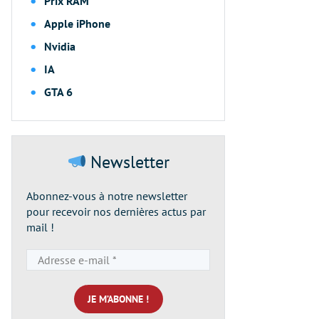
Prix RAM
Apple iPhone
Nvidia
IA
GTA 6
Newsletter
Abonnez-vous à notre newsletter
pour recevoir nos dernières actus par
mail !
Adresse
e-
mail
*