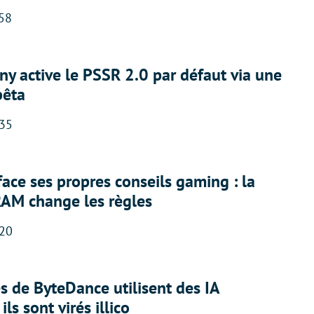
:58
ny active le PSSR 2.0 par défaut via une
bêta
:35
face ses propres conseils gaming : la
RAM change les règles
:20
 de ByteDance utilisent des IA
ils sont virés illico