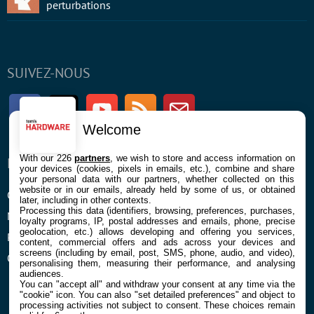
perturbations
SUIVEZ-NOUS
Facebook
Twitter
Youtube
RSS
Newsletter
Welcome
With our 226
partners
, we wish to store and access information on
ENTREPRISE
À PROPOS
your devices (cookies, pixels in emails, etc.), combine and share
your personal data with our partners, whether collected on this
website or in our emails, already held by some of us, or obtained
Confidentialité et Cookies
Contact
later, including in other contexts.
Processing this data (identifiers, browsing, preferences, purchases,
Mentions légales et CGU
loyalty programs, IP, postal addresses and emails, phone, precise
geolocation, etc.) allows developing and offering you services,
Préférences Cookies
content, commercial offers and ads across your devices and
screens (including by email, post, SMS, phone, audio, and video),
Qui sommes nous
personalising them, measuring their performance, and analysing
audiences.
You can "accept all" and withdraw your consent at any time via the
"cookie" icon
. You can also "set detailed preferences" and object to
processing activities not subject to consent. These choices remain