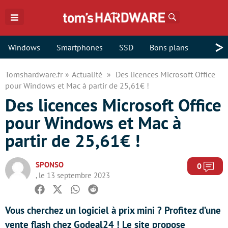
Rechercher
>
Windows
Smartphones
SSD
Bons plans
Tomshardware.fr
Actualité
Des licences Microsoft Office
pour Windows et Mac à partir de 25,61€ !
Des licences Microsoft Office
pour Windows et Mac à
partir de 25,61€ !
SPONSO
Com
0
, le 13 septembre 2023
Facebook
Twitter
Whatsapp
Reddit
Vous cherchez un logiciel à prix mini ? Profitez d’une
vente flash chez Godeal24 ! Le site propose