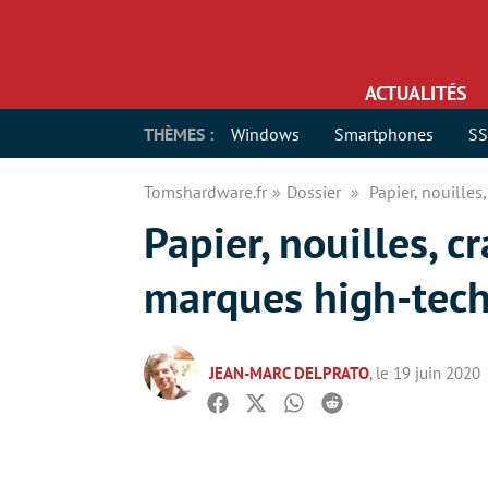
ACTUALITÉS
THÈMES :
Windows
Smartphones
S
Tomshardware.fr
Dossier
Papier, nouille
Papier, nouilles, c
marques high-tec
JEAN-MARC DELPRATO
, le 19 juin 2020
Facebook
Twitter
Whatsapp
Reddit