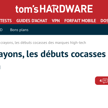
TESTS
GUIDES D’ACHAT
VPN
FORFAIT MOBILE
DOS
SD
Bons plans
s, crayons, les débuts cocasses des marques high-tech
rayons, les débuts cocasses
h
4