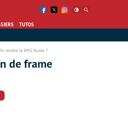
Facebook
Twitter
Facebook
Rechercher
SIERS
TUTOS
in rendre le RPG fluide ?
on de frame
Commentaires