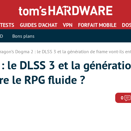
TESTS
GUIDES D’ACHAT
VPN
FORFAIT MOBILE
DOS
SD
Bons plans
ragon’s Dogma 2 : le DLSS 3 et la génération de frame vont-ils enf
 le DLSS 3 et la générati
re le RPG fluide ?
0