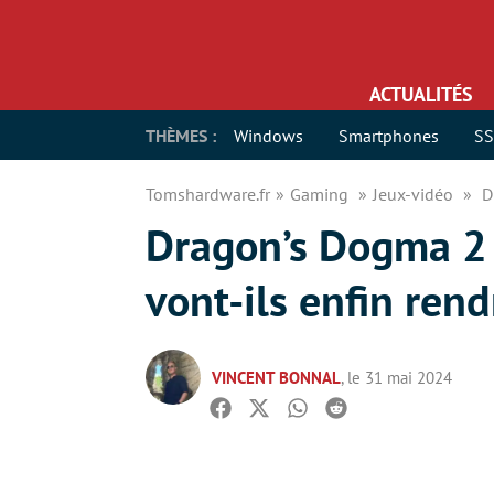
ACTUALITÉS
THÈMES :
Windows
Smartphones
S
Tomshardware.fr
Gaming
Jeux-vidéo
D
Dragon’s Dogma 2 :
vont-ils enfin rend
VINCENT BONNAL
, le 31 mai 2024
Facebook
Twitter
Whatsapp
Reddit