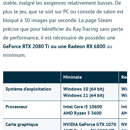
stable, malgré les exigences relativement basses. De
plus le jeu, que se soit sur PC ou console de salon est
bloqué à 30 images par seconde. La page Steam
précise que pour bénéficier du Ray Tracing sans perte
de performance, il est nécessaire de posséder une
GeForce RTX 2080 Ti ou une Radeon RX 6800
au
minimum.
Minimale
Rec
Système d’exploitation
Windows 10 (64 bit)
Wind
Windows 11 (64 bit)
Wind
Processeur
Intel Core i5 10600
Inte
AMD Ryzen 5 3600
AMD
Carte graphique
NVIDIA GeForce GTX 1070
NVI