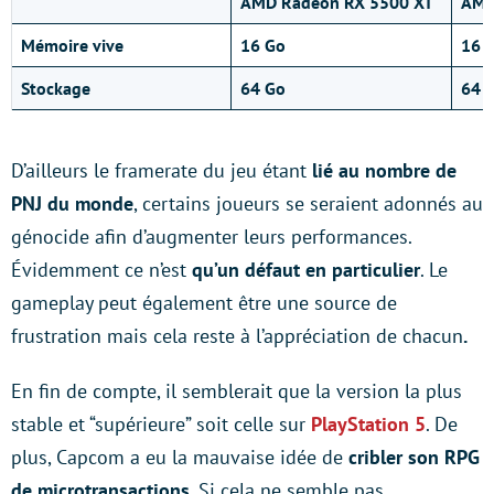
AMD Radeon RX 5500 XT
AMD
Mémoire vive
16 Go
16 
Stockage
64 Go
64 
D’ailleurs le framerate du jeu étant
lié au nombre de
PNJ du monde
, certains joueurs se seraient adonnés au
génocide afin d’augmenter leurs performances.
Évidemment ce n’est
qu’un défaut en particulier
. Le
gameplay peut également être une source de
frustration mais cela reste à
l’appréciation de chacun
.
En fin de compte, il semblerait que la version la plus
stable et “supérieure” soit celle sur
PlayStation 5
. De
plus, Capcom a eu la mauvaise idée de
cribler son RPG
de microtransactions
. Si cela ne semble pas