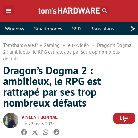
Rechercher
>
Windows
Smartphones
SSD
Bons plans
Tomshardware.fr
Gaming
Jeux-vidéo
Dragon’s Dogma
2 : ambitieux, le RPG est rattrapé par ses trop nombreux
défauts
Dragon’s Dogma 2 :
ambitieux, le RPG est
rattrapé par ses trop
nombreux défauts
VINCENT BONNAL
Com
1
, le 22 mars 2024
Facebook
Twitter
Whatsapp
Reddit