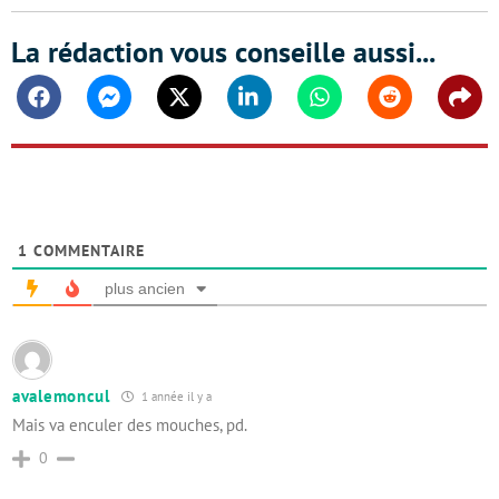
La rédaction vous conseille aussi...
Facebook
Messenger
Twitter
Linkedin
Whatsapp
Reddit
Shar
1
COMMENTAIRE
plus ancien
avalemoncul
1 année il y a
Mais va enculer des mouches, pd.
0