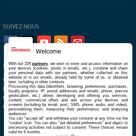
SUIVEZ-NOUS
Facebook
Twitter
Youtube
RSS
Newsletter
Welcome
With our 226
partners
, we wish to store and access information on
ENTREPRISE
À PROPOS
your devices (cookies, pixels in emails, etc.), combine and share
your personal data with our partners, whether collected on this
website or in our emails, already held by some of us, or obtained
Confidentialité et Cookies
Contact
later, including in other contexts.
Processing this data (identifiers, browsing, preferences, purchases,
Mentions légales et CGU
loyalty programs, IP, postal addresses and emails, phone, precise
geolocation, etc.) allows developing and offering you services,
Préférences Cookies
content, commercial offers and ads across your devices and
screens (including by email, post, SMS, phone, audio, and video),
Qui sommes nous
personalising them, measuring their performance, and analysing
audiences.
You can "accept all" and withdraw your consent at any time via the
"cookie" icon
. You can also "set detailed preferences" and object to
processing activities not subject to consent. These choices remain
valid for 6 months.