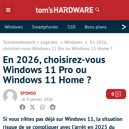
Rechercher
>
Windows
Smartphones
SSD
Bons plans
Tomshardware.fr
Logiciels
Windows
En 2026,
choisirez-vous Windows 11 Pro ou Windows 11 Home ?
En 2026, choisirez-vous
Windows 11 Pro ou
Windows 11 Home ?
SPONSO
Com
0
, le 9 janvier 2026
Facebook
Twitter
Whatsapp
Reddit
Si vous n’êtes pas déjà sur Windows 11, la situation
risque de se compliquer avec l’arrêt en 2025 du