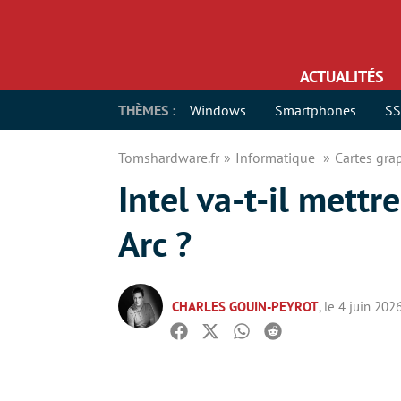
ACTUALITÉS
THÈMES :
Windows
Smartphones
S
Tomshardware.fr
Informatique
Cartes gr
Intel va-t-il mett
Arc ?
CHARLES GOUIN-PEYROT
, le 4 juin 202
Facebook
Twitter
Whatsapp
Reddit