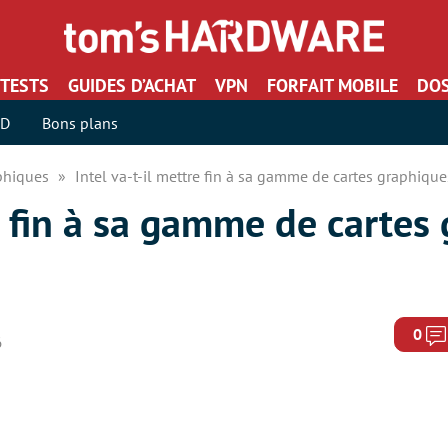
TESTS
GUIDES D’ACHAT
VPN
FORFAIT MOBILE
DOS
SD
Bons plans
aphiques
Intel va-t-il mettre fin à sa gamme de cartes graphique
re fin à sa gamme de cartes
0
6