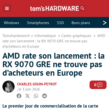
Rechercher
>
Windows
Smartphones
SSD
Bons plans
Tomshardware.fr
Informatique
Cartes graphiques
AMD
rate son lancement : la RX 9070 GRE ne trouve pas
d’acheteurs en Europe
AMD rate son lancement : la
RX 9070 GRE ne trouve pas
d’acheteurs en Europe
CHARLES GOUIN-PEYROT
Com
0
, le 3 juin 2026
Facebook
Twitter
Whatsapp
Reddit
Le premier jour de commercialisation de la carte