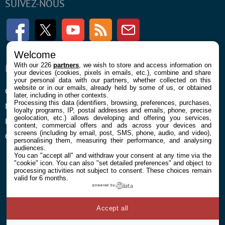
SUIVEZ-NOUS
Facebook
Twitter
Youtube
RSS
Newsletter
Welcome
With our 226
partners
, we wish to store and access information on
ENTREPRISE
À PROPOS
your devices (cookies, pixels in emails, etc.), combine and share
your personal data with our partners, whether collected on this
website or in our emails, already held by some of us, or obtained
Confidentialité et Cookies
Contact
later, including in other contexts.
Processing this data (identifiers, browsing, preferences, purchases,
Mentions légales et CGU
loyalty programs, IP, postal addresses and emails, phone, precise
geolocation, etc.) allows developing and offering you services,
Préférences Cookies
content, commercial offers and ads across your devices and
screens (including by email, post, SMS, phone, audio, and video),
Qui sommes nous
personalising them, measuring their performance, and analysing
audiences.
You can "accept all" and withdraw your consent at any time via the
"cookie" icon
. You can also "set detailed preferences" and object to
processing activities not subject to consent. These choices remain
valid for 6 months.
powered by
© 2026 Galaxie Media Tous droits réservés
Accept all