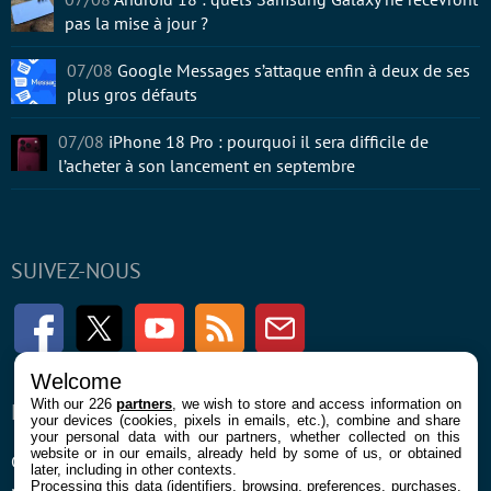
pas la mise à jour ?
07/08
Google Messages s’attaque enfin à deux de ses
plus gros défauts
07/08
iPhone 18 Pro : pourquoi il sera difficile de
l’acheter à son lancement en septembre
SUIVEZ-NOUS
Facebook
Twitter
Youtube
RSS
Newsletter
Welcome
With our 226
partners
, we wish to store and access information on
ENTREPRISE
À PROPOS
your devices (cookies, pixels in emails, etc.), combine and share
your personal data with our partners, whether collected on this
website or in our emails, already held by some of us, or obtained
Confidentialité et Cookies
Contact
later, including in other contexts.
Processing this data (identifiers, browsing, preferences, purchases,