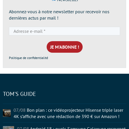
Abonnez-vous à notre newsletter pour recevoir nos
dernières actus par mail !
Adresse
e-
mail
*
Politique de confidentialité
TOM'S GUIDE
07/08
Bon plan : ce vidéoprojecteur Hisense triple laser
4K s’affiche avec une rédaction de 390 € sur Amazon !
07/08
Android 18 : quels Samsung Galaxy ne recevront