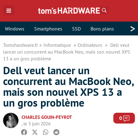
Rechercher
>
Windows
Smartphones
SSD
Bons plans
Tomshardware.fr
Informatique
Ordinateurs
Dell veut
lancer un concurrent au MacBook Neo, mais son nouvel XPS
13 a un gros problème
Dell veut lancer un
concurrent au MacBook Neo,
mais son nouvel XPS 13 a
un gros problème
CHARLES GOUIN-PEYROT
Com
0
, le 3 juin 2026
Facebook
Twitter
Whatsapp
Reddit