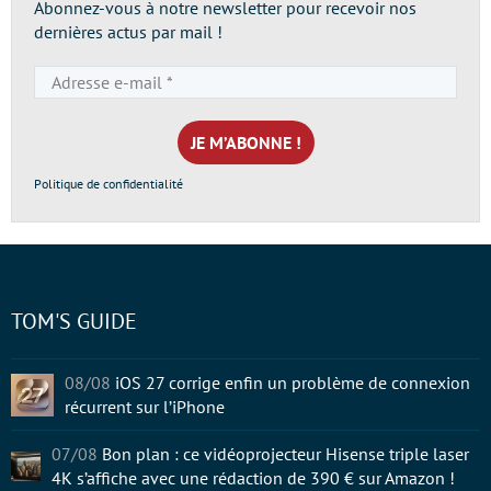
Abonnez-vous à notre newsletter pour recevoir nos
dernières actus par mail !
Adresse
e-
mail
*
Politique de confidentialité
TOM'S GUIDE
08/08
iOS 27 corrige enfin un problème de connexion
récurrent sur l’iPhone
07/08
Bon plan : ce vidéoprojecteur Hisense triple laser
4K s’affiche avec une rédaction de 390 € sur Amazon !