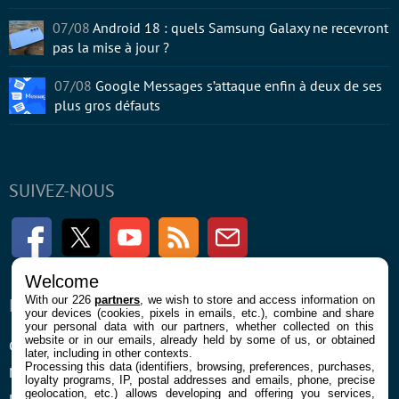
07/08
Android 18 : quels Samsung Galaxy ne recevront
pas la mise à jour ?
07/08
Google Messages s’attaque enfin à deux de ses
plus gros défauts
SUIVEZ-NOUS
Facebook
Twitter
Youtube
RSS
Newsletter
Welcome
With our 226
partners
, we wish to store and access information on
ENTREPRISE
À PROPOS
your devices (cookies, pixels in emails, etc.), combine and share
your personal data with our partners, whether collected on this
website or in our emails, already held by some of us, or obtained
Confidentialité et Cookies
Contact
later, including in other contexts.
Processing this data (identifiers, browsing, preferences, purchases,
Mentions légales et CGU
loyalty programs, IP, postal addresses and emails, phone, precise
geolocation, etc.) allows developing and offering you services,