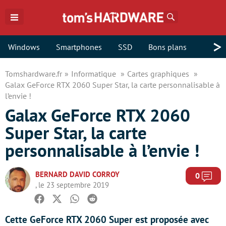
Rechercher
>
Windows
Smartphones
SSD
Bons plans
Tomshardware.fr
Informatique
Cartes graphiques
Galax GeForce RTX 2060 Super Star, la carte personnalisable à
l’envie !
Galax GeForce RTX 2060
Super Star, la carte
personnalisable à l’envie !
BERNARD DAVID CORROY
Com
0
, le 23 septembre 2019
Facebook
Twitter
Whatsapp
Reddit
Cette GeForce RTX 2060 Super est proposée avec